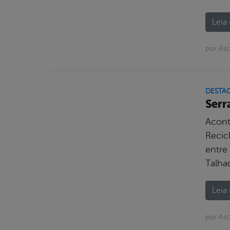
Leia 
por As
DESTA
Serr
Acont
Recic
entre 
Talha
Leia 
por Asc