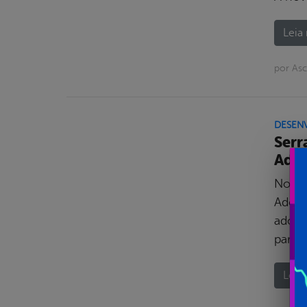
Leia 
por Asc
DESEN
Serr
Adol
Nos di
Adole
adole
para r
Leia 