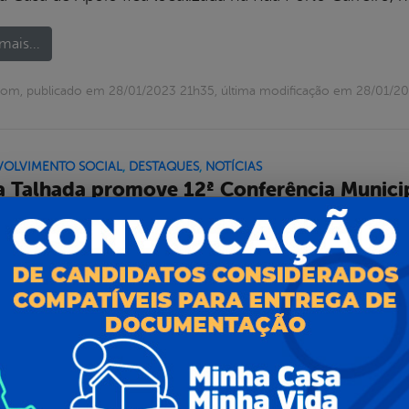
mais...
om, publicado em 28/01/2023 21h35, última modificação em 28/01/2
VOLVIMENTO SOCIAL
,
DESTAQUES
,
NOTÍCIAS
a Talhada promove 12ª Conferência Municip
escente
as 17 e 18 de janeiro foi realizada a 12ª Conferência Mu
scente de Serra Talhada com o tema central “Situação d
scentes em tempo de pandemia da Covid-19: violações e
eparação e garantia de políticas de proteção integral,
mais...