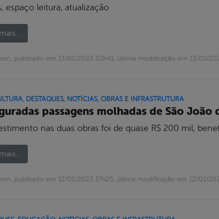
, espaço leitura, atualização
mais...
om, publicado em 13/01/2023 22h41, última modificação em 13/01/20
ULTURA
,
DESTAQUES
,
NOTÍCIAS
,
OBRAS E INFRASTRUTURA
guradas passagens molhadas de São João d
estimento nas duas obras foi de quase R$ 200 mil, benef
mais...
om, publicado em 12/01/2023 17h25, última modificação em 12/01/20