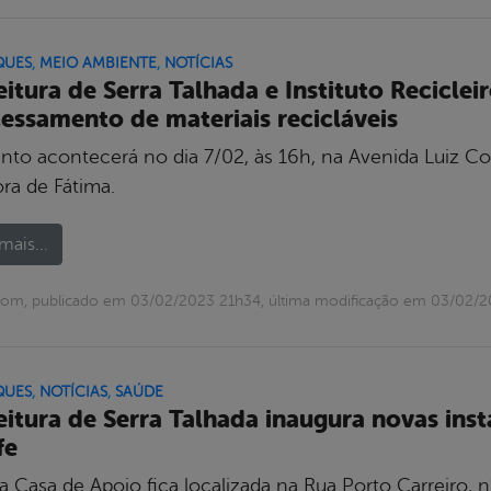
QUES
,
MEIO AMBIENTE
,
NOTÍCIAS
eitura de Serra Talhada e Instituto Recicle
essamento de materiais recicláveis
nto acontecerá no dia 7/02, às 16h, na Avenida Luiz C
ra de Fátima.
mais...
com, publicado em 03/02/2023 21h34, última modificação em 03/02/
QUES
,
NOTÍCIAS
,
SAÚDE
eitura de Serra Talhada inaugura novas ins
fe
 Casa de Apoio fica localizada na Rua Porto Carreiro, n°