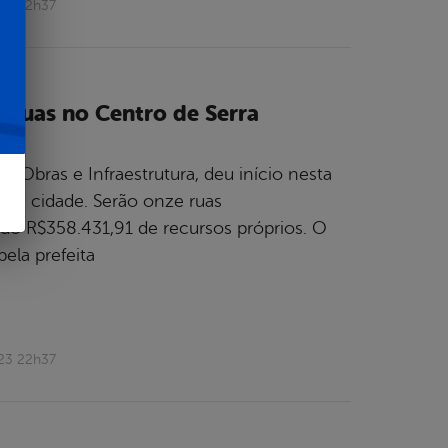
023 22h37
e ruas no Centro de Serra
de Obras e Infraestrutura, deu início nesta
o da cidade. Serão onze ruas
do R$358.431,91 de recursos próprios. O
pela prefeita
023 22h37