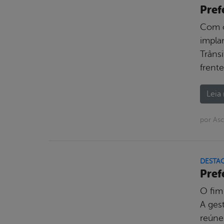
Pref
Com o
impla
Trânsi
frent
Leia 
por Asc
DESTA
Pref
O fim
A ges
reúne