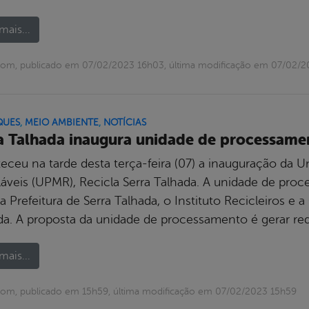
mais...
com, publicado em 07/02/2023 16h03, última modificação em 07/02/
QUES
,
MEIO AMBIENTE
,
NOTÍCIAS
a Talhada inaugura unidade de processamen
eceu na tarde desta terça-feira (07) a inauguração da 
láveis (UPMR), Recicla Serra Talhada. A unidade de proc
a Prefeitura de Serra Talhada, o Instituto Recicleiros e
da. A proposta da unidade de processamento é gerar re
mais...
om, publicado em 15h59, última modificação em 07/02/2023 15h59