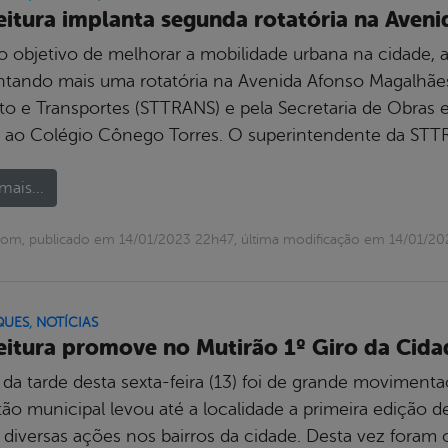
eitura implanta segunda rotatória na Aven
 objetivo de melhorar a mobilidade urbana na cidade, a 
ntando mais uma rotatória na Avenida Afonso Magalhães
to e Transportes (STTRANS) e pela Secretaria de Obras e I
e ao Colégio Cônego Torres. O superintendente da STTR
mais...
om, publicado em 14/01/2023 22h47, última modificação em 14/01/2
QUES
,
NOTÍCIAS
eitura promove no Mutirão 1º Giro da Cida
 da tarde desta sexta-feira (13) foi de grande movimenta
tão municipal levou até a localidade a primeira edição d
 diversas ações nos bairros da cidade. Desta vez foram 