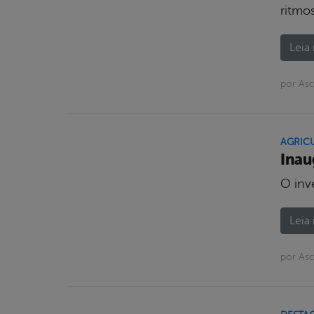
ritmos
Leia 
por Asc
AGRIC
Inau
O inv
Leia 
por Asc