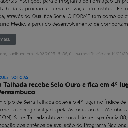
 abertas inscrições para o Programa de Formação Emp
 Talhada. O programa é uma realização do Instituto Feco
da, através do Qualifica Serra. O FORME tem como objet
sino Médio, a partir do desenvolvimento de comportame
mais...
om, publicado em 14/02/2023 15h56, última modificação em 14/02/2
QUES
,
NOTÍCIAS
a Talhada recebe Selo Ouro e fica em 4º lu
Pernambuco
icípio de Serra Talhada obteve o 4º lugar no Índice d
rme o ranking divulgado pela Associação dos Membros d
CON). Serra Talhada obteve o nível de transparência 88
ificação dos critérios de avaliação do Programa Nacional