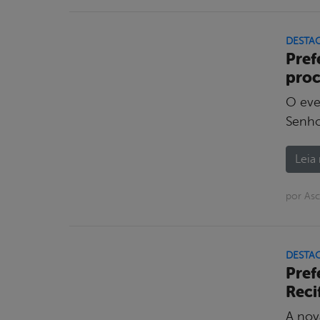
DESTA
Pref
proc
O eve
Senho
Leia 
por As
DESTA
Pref
Reci
A nova