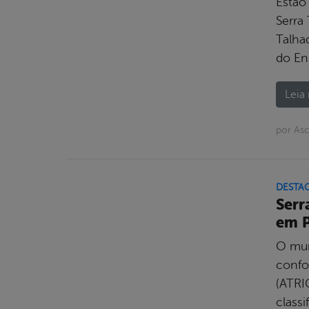
Estão
Serra
Talha
do En
Leia 
por Asc
DESTA
Serr
em 
O mun
confo
(ATRI
class