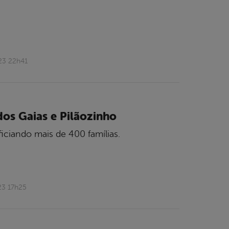
23 22h41
os Gaias e Pilãozinho
iciando mais de 400 famílias.
23 17h25