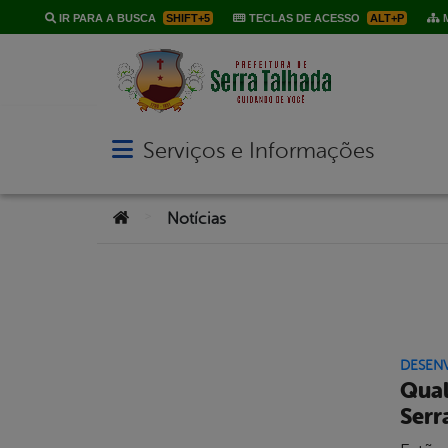
IR PARA A BUSCA
SHIFT+5
TECLAS DE ACESSO
ALT+P
M
Serviços e Informações
Abrir menu principal de navegação
Você está aqui:
>
Notícias
DESEN
Qual
Serr