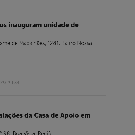
iros inauguram unidade de
osme de Magalhães, 1281, Bairro Nossa
2023 21h34
talações da Casa de Apoio em
 98, Boa Vista, Recife.