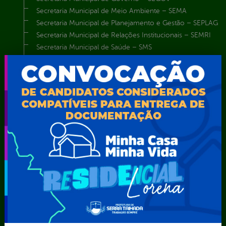
Secretaria Municipal de Meio Ambiente – SEMA
Secretaria Municipal de Planejamento e Gestão – SEPLAG
Secretaria Municipal de Relações Institucionais – SEMRI
Secretaria Municipal de Saúde – SMS
Secretaria Municipal de Serviços Públicos – SEMUSP
Superintendência de Trânsito e Transportes de Serra
Talhada-STTRANS
Transparência, Fiscalização e Controle
Portal da
E-sic
Outros
Transparência
Serviços
Como
solicitar
Educação
Carta de
Consulte sua
Saúde
Serviços
Solicitação
Atos normativos
E-sic
Decretos
Central de Dúvidas
Ferramenta de
Estatísticas
Convênios e
Autenticidade
Formulários
Transferências
Ouvidoria
Prazos e
Despesas
Portal Aldir