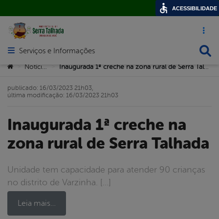
ACESSIBILIDADE
Acesso ráp
Busca
Serviços e Informações
Abrir menu principal de navegação
Você está aqui:
Notícias
Inaugurada 1ª creche na zona rural de Serra Talhada
>
>
publicado: 16/03/2023 21h03,
última modificação: 16/03/2023 21h03
Inaugurada 1ª creche na
zona rural de Serra Talhada
Unidade tem capacidade para atender 90 crianças
no distrito de Varzinha. […]
Leia mais…