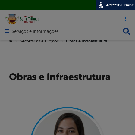
ACESSIBILIDADE
Acesso ráp
Busca
Serviços e Informações
Abrir menu principal de navegação
Você está aqui:
Secretarias e Orgãos
Obras e Infraestrutura
>
>
Obras e Infraestrutura