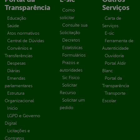
Transparência
Serviços
Como
solicitar
Educação
Carta de
Consulte sua
Saúde
Serviços
Solicitação
Atos normativos
E-sic
Decretos
Central de Dúvidas
Ferramenta de
Estatísticas
Convênios e
Autenticidade
Formulários
Transferências
Ouvidoria
Prazos e
Despesas
Portal Aldir
autoridades
Diárias
Blanc
Sic Físico
Emendas
Portal da
Solicitar
parlamentares
Transparência
Recurso
Estrutura
Transporte
Solicitar um
Organizacional
Escolar
pedido
Inicio
LGPD e Governo
Digital
Licitações e
Contratos