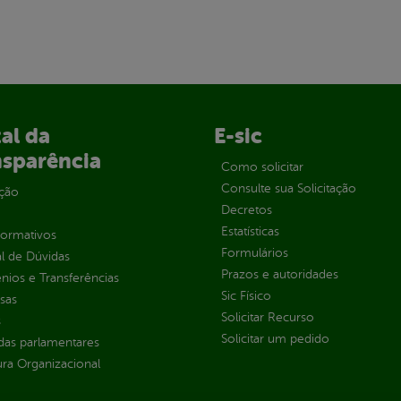
al da
E-sic
nsparência
Como solicitar
Consulte sua Solicitação
ção
Decretos
Estatísticas
normativos
Formulários
l de Dúvidas
Prazos e autoridades
ios e Transferências
Sic Físico
sas
Solicitar Recurso
s
Solicitar um pedido
as parlamentares
ura Organizacional