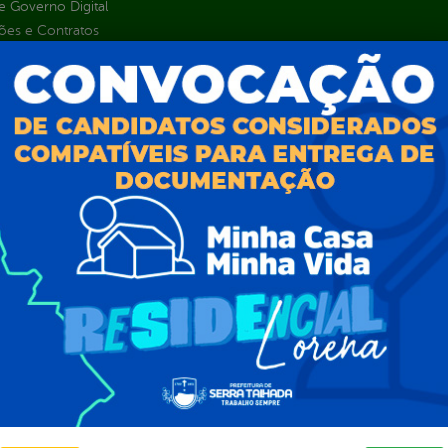
 Governo Digital
ções e Contratos
Públicas
jamento e Prestação de Contas
as
sos Humanos
ias de Receitas