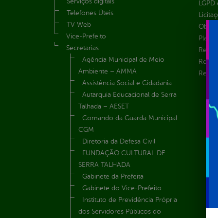
Serviços digitais
LGPD e
Telefones Úteis
Licita
TV Web
Obras 
Vice-Prefeito
Plane
Secretarias
Receit
Agência Municipal de Meio
Recur
Ambiente – AMMA
Renúnc
Assistência Social e Cidadania
Autarquia Educacional de Serra
Talhada – AESET
Comando da Guarda Municipal-
CGM
Diretoria da Defesa Civil
FUNDAÇÃO CULTURAL DE
SERRA TALHADA
Gabinete da Prefeita
Gabinete do Vice-Prefeito
Instituto de Previdência Própria
dos Servidores Públicos do