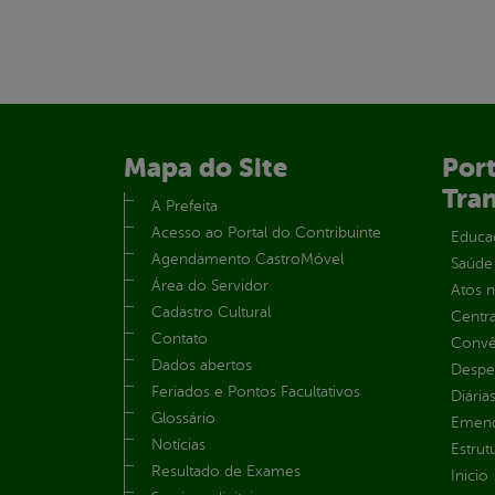
Mapa do Site
Port
Tra
A Prefeita
Acesso ao Portal do Contribuinte
Educa
Agendamento CastroMóvel
Saúde
Área do Servidor
Atos 
Cadastro Cultural
Centra
Contato
Convên
Dados abertos
Despe
Feriados e Pontos Facultativos
Diária
Glossário
Emend
Notícias
Estrut
Resultado de Exames
Inicio