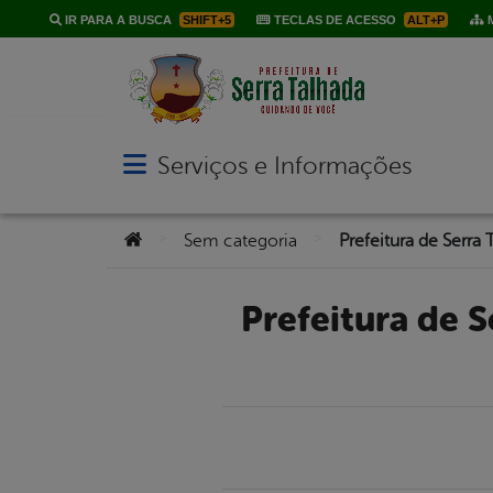
IR PARA A BUSCA
SHIFT+5
TECLAS DE ACESSO
ALT+P
M
Serviços e Informações
Abrir menu principal de navegação
Você está aqui:
>
>
Sem categoria
Prefeitura de Serra Talhada autoriza nova etapa de obras do