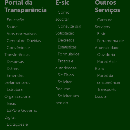
Portal da
E-sic
Outros
Transparência
Serviços
Como
solicitar
Educação
Carta de
Consulte sua
Saúde
Serviços
Solicitação
Atos normativos
E-sic
Decretos
Central de Dúvidas
Ferramenta de
Estatísticas
Convênios e
Autenticidade
Formulários
Transferências
Ouvidoria
Prazos e
Despesas
Portal Aldir
autoridades
Diárias
Blanc
Sic Físico
Emendas
Portal da
Solicitar
parlamentares
Transparência
Recurso
Estrutura
Transporte
Solicitar um
Organizacional
Escolar
pedido
Inicio
LGPD e Governo
Digital
Licitações e