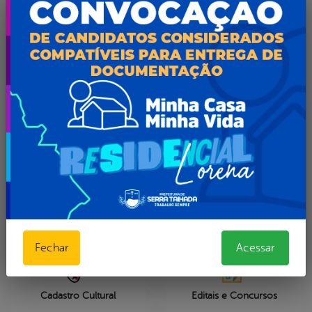
Portal do Contribuinte
Oxe Serra Tem
Diário Oficial dos
Municípios de
Portal do servidor
Pernambuco
Fechar
Acessar
Cadastro Cultural
Editais e Concursos