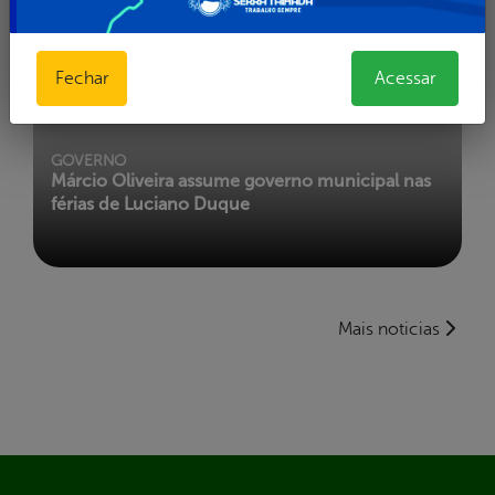
Fechar
Acessar
GOVERNO
Márcio Oliveira assume governo municipal nas
férias de Luciano Duque
Mais noticias