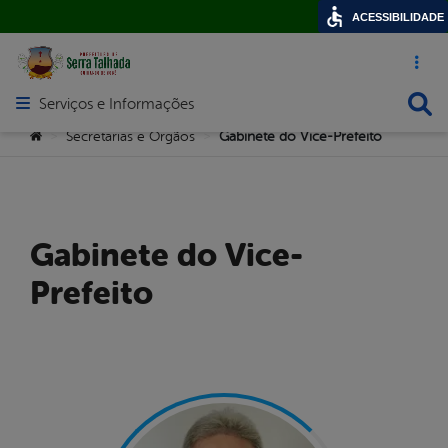
ACESSIBILIDADE
Acesso ráp
Busca
Serviços e Informações
Abrir menu principal de navegação
Você está aqui:
Secretarias e Orgãos
Gabinete do Vice-Prefeito
>
>
Gabinete do Vice-
Prefeito