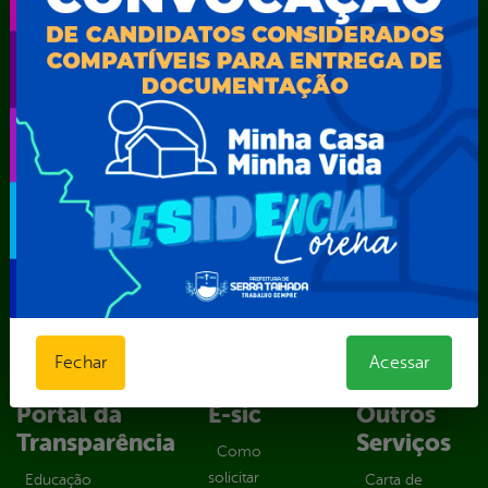
Secretaria Municipal de Administração – SAD
Secretaria Municipal de Agricultura e Recursos Hídricos –
SEMARH / Secretaria de Agricultura Familiar – SEMAF
Secretaria Municipal de Educação – SEST
Secretaria Municipal de Esporte e Lazer – SEMEL
Secretaria Municipal de Finanças – SECFIN
Secretaria Municipal de Governo – SEGOV
Secretaria Municipal de Meio Ambiente – SEMA
Secretaria Municipal de Planejamento e Gestão – SEPLAG
Secretaria Municipal de Relações Institucionais – SEMRI
Secretaria Municipal de Saúde – SMS
Secretaria Municipal de Serviços Públicos – SEMUSP
Superintendência de Trânsito e Transportes de Serra
Talhada-STTRANS
Fechar
Acessar
Transparência, Fiscalização e Controle
Portal da
E-sic
Outros
Transparência
Serviços
Como
solicitar
Educação
Carta de