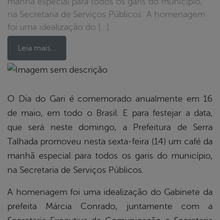
manhã especial para todos os garis do município,
na Secretaria de Serviços Públicos. A homenagem
foi uma idealização do […]
Leia mais…
book
O Dia do Gari é comemorado anualmente em 16
de maio, em todo o Brasil. E para festejar a data,
er
que será neste domingo, a Prefeitura de Serra
Talhada promoveu nesta sexta-feira (14) um café da
manhã especial para todos os garis do município,
din
na Secretaria de Serviços Públicos.
A homenagem foi uma idealização do Gabinete da
prefeita Márcia Conrado, juntamente com a