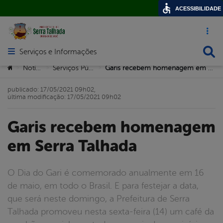
ACESSIBILIDADE
Acesso ráp
Busca
Serviços e Informações
Abrir menu principal de navegação
Você está aqui:
Notícias
Serviços Públicos
Garis recebem homenagem em Serra Talhada
>
>
>
publicado: 17/05/2021 09h02,
última modificação: 17/05/2021 09h02
Garis recebem homenagem
em Serra Talhada
O Dia do Gari é comemorado anualmente em 16
de maio, em todo o Brasil. E para festejar a data,
que será neste domingo, a Prefeitura de Serra
Talhada promoveu nesta sexta-feira (14) um café da