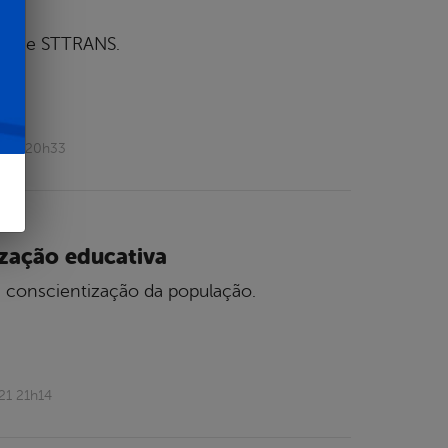
icos e STTRANS.
2021 20h33
ização educativa
a conscientização da população.
21 21h14