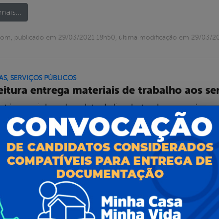
mais...
com, publicado em 29/03/2021 18h50, última modificação em 29/03/2
AS
,
SERVIÇOS PÚBLICOS
eitura entrega materiais de trabalho aos se
ontém carrinhos de coleta de lixo, botas, luvas e máscar
mais...
com, publicado em 08/03/2021 08h58, última modificação em 08/03/
AS
,
OBRAS E INFRASTRUTURA
,
SERVIÇOS PÚBLICOS
,
TRÂNSITO
eitura promove reparos às margens da BR-2