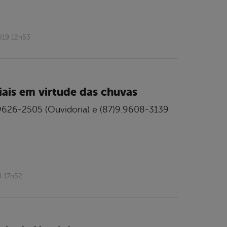
019 12h53
iais em virtude das chuvas
9626-2505 (Ouvidoria) e (87)9.9608-3139
8 17h52