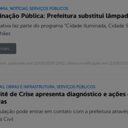
MIA
,
NOTÍCIAS
,
SERVIÇOS PÚBLICOS
inação Pública: Prefeitura substitui lâmp
iativa faz parte do programa “Cidade Iluminada, Cidade S
hães
mais...
om, publicado em 11/09/2019 12h11, última modificação em 11/09/201
AS
,
OBRAS E INFRASTRUTURA
,
SERVIÇOS PÚBLICOS
tê de Crise apresenta diagnóstico e ações
as
ulação pode entrar em contato com a prefeitura através
 Civil