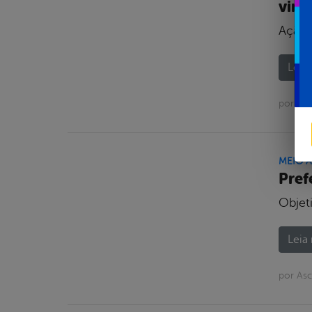
virt
Ação 
Leia 
por As
MEIO 
Pref
Objet
Leia 
por Asc