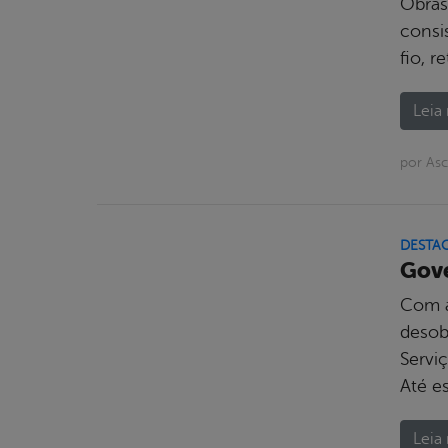
Obras
consi
fio, r
Leia 
por As
DESTA
Gove
Com a
desobs
Servi
Até es
Leia 