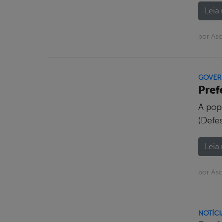
Leia 
por As
GOVE
Pref
A pop
(Defes
Leia 
por Asc
NOTÍCI