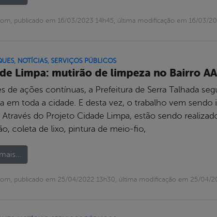
om, publicado em 16/03/2023 14h45, última modificação em 16/03/2
QUES
,
NOTÍCIAS
,
SERVIÇOS PÚBLICOS
de Limpa: mutirão de limpeza no Bairro A
és de ações contínuas, a Prefeitura de Serra Talhada seg
ca em toda a cidade. E desta vez, o trabalho vem sendo 
 Através do Projeto Cidade Limpa, estão sendo realizado
ão, coleta de lixo, pintura de meio-fio,
mais...
com, publicado em 25/04/2022 13h30, última modificação em 25/04/