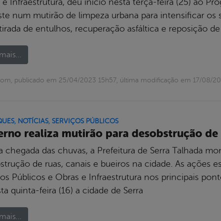
 e Infraestrutura, deu início nesta terça-feira (25) ao 
ste num mutirão de limpeza urbana para intensificar os 
etirada de entulhos, recuperação asfáltica e reposição de 
mais...
com, publicado em 25/04/2023 15h57, última modificação em 17/08/2
QUES
,
NOTÍCIAS
,
SERVIÇOS PÚBLICOS
rno realiza mutirão para desobstrução de 
 chegada das chuvas, a Prefeitura de Serra Talhada mon
trução de ruas, canais e bueiros na cidade. As ações es
ços Públicos e Obras e Infraestrutura nos principais po
ta quinta-feira (16) a cidade de Serra
mais...