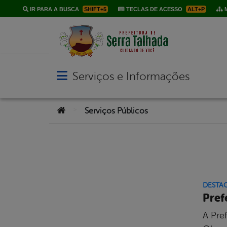
IR PARA A BUSCA
SHIFT+5
TECLAS DE ACESSO
ALT+P
M
Serviços e Informações
Abrir menu principal de navegação
Você está aqui:
>
Serviços Públicos
DESTA
Pref
A Pref