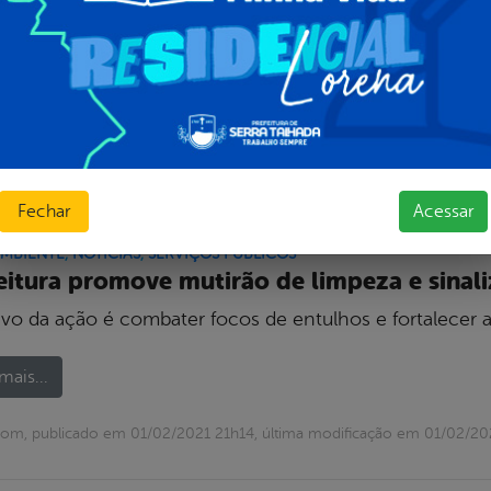
ude das chuvas
preventiva envolve secretarias de Obras, Serviços Públ
mais...
com, publicado em 02/03/2021 20h33, última modificação em 02/03/
Fechar
Acessar
AMBIENTE
,
NOTÍCIAS
,
SERVIÇOS PÚBLICOS
eitura promove mutirão de limpeza e sinal
ivo da ação é combater focos de entulhos e fortalecer 
mais...
om, publicado em 01/02/2021 21h14, última modificação em 01/02/20