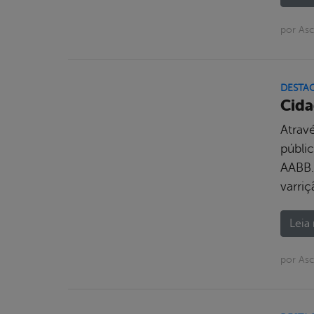
por Asc
DESTA
Cida
Atrav
públi
AABB.
varriç
Leia 
por As