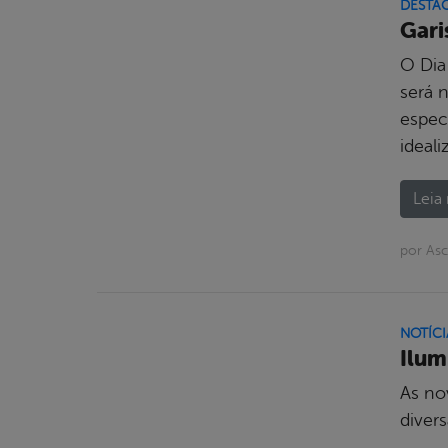
DESTA
Gari
O Dia
será 
espec
ideal
Leia 
por As
NOTÍCI
Ilum
As no
divers