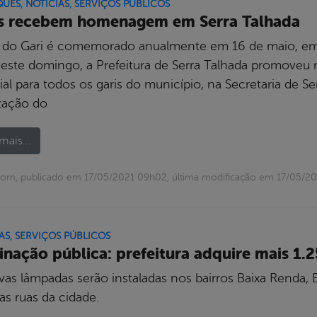
QUES
,
NOTÍCIAS
,
SERVIÇOS PÚBLICOS
s recebem homenagem em Serra Talhada
 do Gari é comemorado anualmente em 16 de maio, em tod
neste domingo, a Prefeitura de Serra Talhada promoveu 
ial para todos os garis do município, na Secretaria de 
ização do
mais...
com, publicado em 17/05/2021 09h02, última modificação em 17/05/2
AS
,
SERVIÇOS PÚBLICOS
inação pública: prefeitura adquire mais 1
vas lâmpadas serão instaladas nos bairros Baixa Renda,
as ruas da cidade.