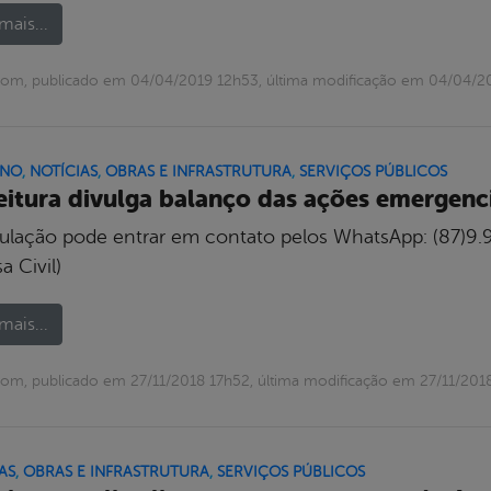
mais...
com, publicado em 04/04/2019 12h53, última modificação em 04/04/2
RNO
,
NOTÍCIAS
,
OBRAS E INFRASTRUTURA
,
SERVIÇOS PÚBLICOS
eitura divulga balanço das ações emergenc
ulação pode entrar em contato pelos WhatsApp: (87)9.
a Civil)
mais...
om, publicado em 27/11/2018 17h52, última modificação em 27/11/201
AS
,
OBRAS E INFRASTRUTURA
,
SERVIÇOS PÚBLICOS