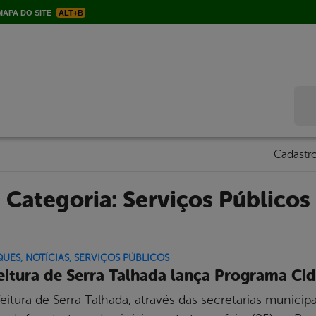
APA DO SITE
ALT+B
Bus
Cadastro
Categoria:
Serviços Públicos
QUES
,
NOTÍCIAS
,
SERVIÇOS PÚBLICOS
eitura de Serra Talhada lança Programa Ci
eitura de Serra Talhada, através das secretarias munici