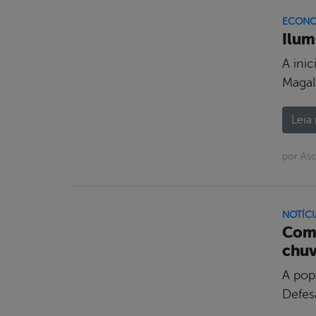
ECONO
Ilum
A inic
Magal
Leia 
por Asc
NOTÍCI
Comi
chuv
A pop
Defesa