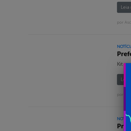
Leia 
por As
NOTÍCI
Pref
Kit c
Leia 
por As
NOTÍCI
Pref