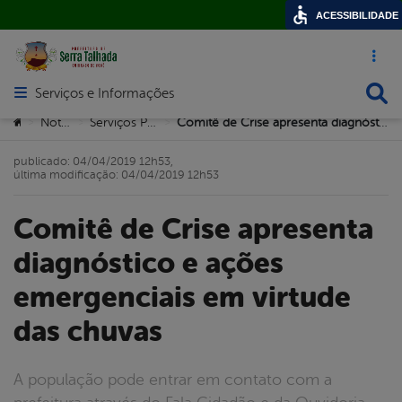
ACESSIBILIDADE
Acesso ráp
Busca
Serviços e Informações
Abrir menu principal de navegação
Você está aqui:
Notícias
Serviços Públicos
Comitê de Crise apresenta diagnóstico e ações emergenciais em virtude das chuvas
>
>
>
publicado: 04/04/2019 12h53,
última modificação: 04/04/2019 12h53
Comitê de Crise apresenta
diagnóstico e ações
emergenciais em virtude
das chuvas
A população pode entrar em contato com a