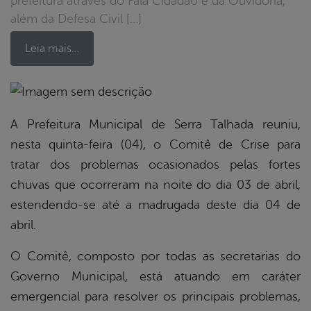
prefeitura através do Fala Cidadão e da Ouvidoria,
além da Defesa Civil […]
Leia mais…
book
A Prefeitura Municipal de Serra Talhada reuniu,
nesta quinta-feira (04), o Comitê de Crise para
tratar dos problemas ocasionados pelas fortes
er
chuvas que ocorreram na noite do dia 03 de abril,
estendendo-se até a madrugada deste dia 04 de
din
abril.
O Comitê, composto por todas as secretarias do
Governo Municipal, está atuando em caráter
emergencial para resolver os principais problemas,