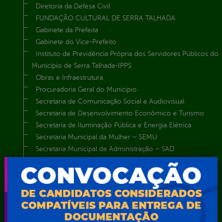
Diretoria da Defesa Civil
FUNDAÇÃO CULTURAL DE SERRA TALHADA
Gabinete da Prefeita
Gabinete do Vice-Prefeito
Instituto de Previdência Própria dos Servidores Públicos do
Município de Serra Talhada-IPPS
Obras e Infraestrutura
Procuradoria Geral do Município
Secretaria de Comunicação Social e Audiovisual
Secretaria de Desenvolvimento Econômico e Turismo
Secretaria de Iluminação Pública e Energia Elétrica
Secretaria Municipal da Mulher – SEMU
Secretaria Municipal de Administração – SAD
Secretaria Municipal de Agricultura e Recursos Hídricos –
SEMARH / Secretaria de Agricultura Familiar – SEMAF
Secretaria Municipal de Educação – SEST
Secretaria Municipal de Esporte e Lazer – SEMEL
Secretaria Municipal de Finanças – SECFIN
Secretaria Municipal de Governo – SEGOV