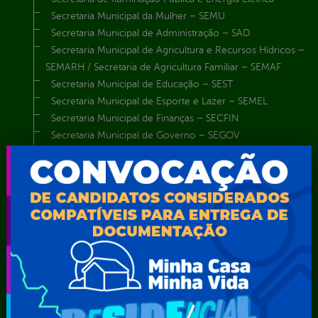
Secretaria Municipal da Mulher – SEMU
Secretaria Municipal de Administração – SAD
Secretaria Municipal de Agricultura e Recursos Hídricos –
SEMARH / Secretaria de Agricultura Familiar – SEMAF
Secretaria Municipal de Educação – SEST
Secretaria Municipal de Esporte e Lazer – SEMEL
Secretaria Municipal de Finanças – SECFIN
Secretaria Municipal de Governo – SEGOV
Secretaria Municipal de Meio Ambiente – SEMA
Secretaria Municipal de Planejamento e Gestão – SEPLAG
Secretaria Municipal de Relações Institucionais – SEMRI
Secretaria Municipal de Saúde – SMS
Secretaria Municipal de Serviços Públicos – SEMUSP
Superintendência de Trânsito e Transportes de Serra
Talhada-STTRANS
Transparência, Fiscalização e Controle
Portal da
E-sic
Outros