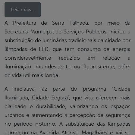
Leia mais…
A Prefeitura de Serra Talhada, por meio da
Secretaria Municipal de Serviços Públicos, iniciou a
book
substituição de luminárias tradicionais da cidade por
lâmpadas de LED, que tem consumo de energia
er
consideravelmente reduzido em relação à
iluminação incandescente ou fluorescente, além
de vida útil mais longa.
din
A iniciativa faz parte do programa “Cidade
Iluminada, Cidade Segura”, que visa oferecer mais
claridade e durabilidade, valorizando os espaços
urbanos e aumentando a percepção de segurança
no período noturno. A substituição das lâmpadas
começou na Avenida Afonso Magalhães e vai se