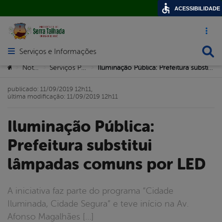
ACESSIBILIDADE
Acesso ráp
Busca
Serviços e Informações
Abrir menu principal de navegação
Você está aqui:
Notícias
Serviços Públicos
Iluminação Pública: Prefeitura substitui lâmpadas comuns por LED
>
>
>
publicado: 11/09/2019 12h11,
última modificação: 11/09/2019 12h11
Iluminação Pública:
Prefeitura substitui
lâmpadas comuns por LED
A iniciativa faz parte do programa “Cidade
Iluminada, Cidade Segura” e teve início na Av.
Afonso Magalhães […]