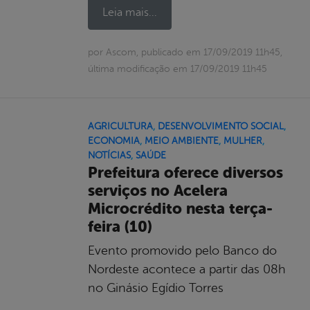
Leia mais...
por Ascom, publicado em 17/09/2019 11h45,
última modificação em 17/09/2019 11h45
AGRICULTURA
,
DESENVOLVIMENTO SOCIAL
,
ECONOMIA
,
MEIO AMBIENTE
,
MULHER
,
NOTÍCIAS
,
SAÚDE
Prefeitura oferece diversos
serviços no Acelera
Microcrédito nesta terça-
feira (10)
Evento promovido pelo Banco do
Nordeste acontece a partir das 08h
no Ginásio Egídio Torres