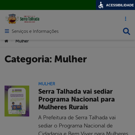
ACESSIBILIDADE
Acesso ráp
Busca
Serviços e Informações
Abrir menu principal de navegação
Você está aqui:
Mulher
>
Categoria:
Mulher
MULHER
Serra Talhada vai sediar
Programa Nacional para
Mulheres Rurais
A Prefeitura de Serra Talhada vai
sediar o Programa Nacional de
Cidadania e Bem Viver para Mulheres