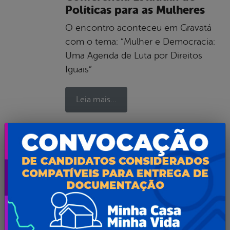
Políticas para as Mulheres
O encontro aconteceu em Gravatá
com o tema: “Mulher e Democracia:
Uma Agenda de Luta por Direitos
Iguais”
Leia mais...
por Ascom, publicado em 11/11/2019 09h22,
última modificação em 11/11/2019 09h22
MULHER
,
NOTÍCIAS
,
SAÚDE
Serra Talhada prepara
atividades do Outubro Rosa
Campanha conscientiza a sociedade