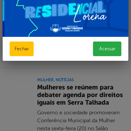
para a prevenção contra o câncer de
mama
Leia mais...
Fechar
Acessar
por Ascom, publicado em 01/10/2019 16h27,
última modificação em 01/10/2019 16h27
MULHER
,
NOTÍCIAS
Mulheres se reúnem para
debater agenda por direitos
iguais em Serra Talhada
Governo e sociedade promoveram
Conferência Municipal da Mulher
nesta sexta-feira (20) no Salão