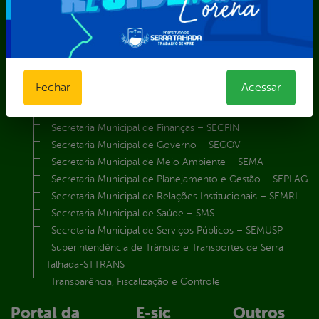
Secretaria de Iluminação Pública e Energia Elétrica
Secretaria Municipal da Mulher – SEMU
Secretaria Municipal de Administração – SAD
Secretaria Municipal de Agricultura e Recursos Hídricos –
SEMARH / Secretaria de Agricultura Familiar – SEMAF
Fechar
Acessar
Secretaria Municipal de Educação – SEST
Secretaria Municipal de Esporte e Lazer – SEMEL
Secretaria Municipal de Finanças – SECFIN
Secretaria Municipal de Governo – SEGOV
Secretaria Municipal de Meio Ambiente – SEMA
Secretaria Municipal de Planejamento e Gestão – SEPLAG
Secretaria Municipal de Relações Institucionais – SEMRI
Secretaria Municipal de Saúde – SMS
Secretaria Municipal de Serviços Públicos – SEMUSP
Superintendência de Trânsito e Transportes de Serra
Talhada-STTRANS
Transparência, Fiscalização e Controle
Portal da
E-sic
Outros