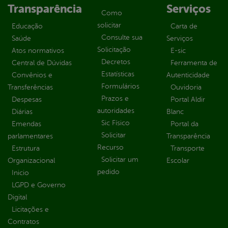
Transparência
Serviços
Como
solicitar
Educação
Carta de
Consulte sua
Saúde
Serviços
Solicitação
Atos normativos
E-sic
Decretos
Central de Dúvidas
Ferramenta de
Estatísticas
Convênios e
Autenticidade
Formulários
Transferências
Ouvidoria
Prazos e
Despesas
Portal Aldir
autoridades
Diárias
Blanc
Sic Físico
Emendas
Portal da
Solicitar
parlamentares
Transparência
Recurso
Estrutura
Transporte
Solicitar um
Organizacional
Escolar
pedido
Inicio
LGPD e Governo
Digital
Licitações e
Contratos