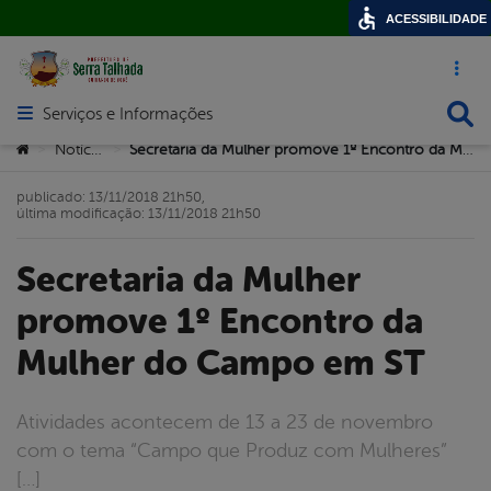
ACESSIBILIDADE
Acesso ráp
Busca
Serviços e Informações
Abrir menu principal de navegação
Você está aqui:
Notícias
Secretaria da Mulher promove 1º Encontro da Mulher do Campo em ST
>
>
publicado: 13/11/2018 21h50,
última modificação: 13/11/2018 21h50
Secretaria da Mulher
promove 1º Encontro da
Mulher do Campo em ST
Atividades acontecem de 13 a 23 de novembro
com o tema “Campo que Produz com Mulheres”
[…]