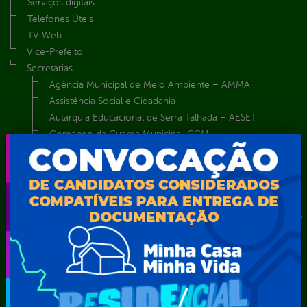
Serviços digitais
Telefones Úteis
TV Web
Vice-Prefeito
Secretarias
Agência Municipal de Meio Ambiente – AMMA
Assistência Social e Cidadania
Autarquia Educacional de Serra Talhada – AESET
Comando da Guarda Municipal-CGM
Diretoria da Defesa Civil
FUNDAÇÃO CULTURAL DE SERRA TALHADA
Gabinete da Prefeita
Gabinete do Vice-Prefeito
Instituto de Previdência Própria dos Servidores Públicos do
Município de Serra Talhada-IPPS
Obras e Infraestrutura
Procuradoria Geral do Município
Secretaria de Comunicação Social e Audiovisual
Secretaria de Desenvolvimento Econômico e Turismo