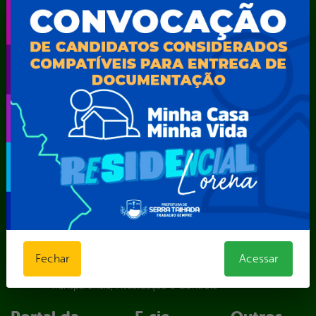
Secretaria de Iluminação Pública e Energia Elétrica
Secretaria Municipal da Mulher – SEMU
Secretaria Municipal de Administração – SAD
Secretaria Municipal de Agricultura e Recursos Hídricos –
SEMARH / Secretaria de Agricultura Familiar – SEMAF
Secretaria Municipal de Educação – SEST
Secretaria Municipal de Esporte e Lazer – SEMEL
Secretaria Municipal de Finanças – SECFIN
Secretaria Municipal de Governo – SEGOV
Secretaria Municipal de Meio Ambiente – SEMA
Secretaria Municipal de Planejamento e Gestão – SEPLAG
Secretaria Municipal de Relações Institucionais – SEMRI
Secretaria Municipal de Saúde – SMS
Secretaria Municipal de Serviços Públicos – SEMUSP
Superintendência de Trânsito e Transportes de Serra
Fechar
Acessar
Talhada-STTRANS
Transparência, Fiscalização e Controle