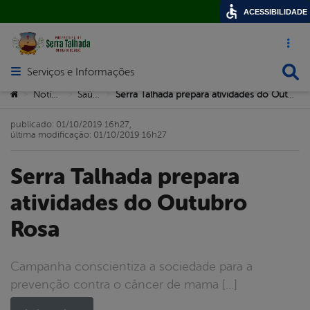
ACESSIBILIDADE
Acesso ráp
Busca
Serviços e Informações
Abrir menu principal de navegação
Você está aqui:
Notícias
Saúde
Serra Talhada prepara atividades do Outubro Rosa
>
>
>
publicado: 01/10/2019 16h27,
última modificação: 01/10/2019 16h27
Serra Talhada prepara
atividades do Outubro
Rosa
Campanha conscientiza a sociedade para a
prevenção contra o câncer de mama […]