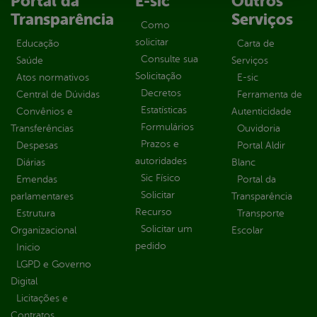
Portal da
E-sic
Outros
Transparência
Serviços
Como
solicitar
Educação
Carta de
Consulte sua
Saúde
Serviços
Solicitação
Atos normativos
E-sic
Decretos
Central de Dúvidas
Ferramenta de
Estatísticas
Convênios e
Autenticidade
Formulários
Transferências
Ouvidoria
Prazos e
Despesas
Portal Aldir
autoridades
Diárias
Blanc
Sic Físico
Emendas
Portal da
Solicitar
parlamentares
Transparência
Recurso
Estrutura
Transporte
Solicitar um
Organizacional
Escolar
pedido
Inicio
LGPD e Governo
Digital
Licitações e
Contratos