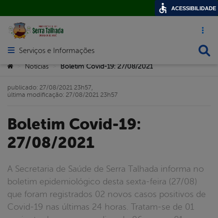
ACESSIBILIDADE
Acesso ráp
Busca
Serviços e Informações
Abrir menu principal de navegação
Você está aqui:
Notícias
Boletim Covid-19: 27/08/2021
>
>
publicado: 27/08/2021 23h57,
última modificação: 27/08/2021 23h57
Boletim Covid-19:
27/08/2021
A Secretaria de Saúde de Serra Talhada informa no
boletim epidemiológico desta sexta-feira (27/08)
que foram registrados 02 novos casos positivos de
Covid-19 nas últimas 24 horas. Tratam-se de 01