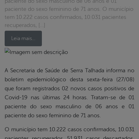
paciente do sexo masculino de 06 anos e 01
paciente do sexo feminino de 71 anos. O município
tem 10.222 casos confirmados, 10.031 pacientes
recuperados, […]
Leia mais…
book
A Secretaria de Saúde de Serra Talhada informa no
boletim epidemiológico desta sexta-feira (27/08)
er
que foram registrados 02 novos casos positivos de
Covid-19 nas últimas 24 horas. Tratam-se de 01
paciente do sexo masculino de 06 anos e 01
din
paciente do sexo feminino de 71 anos.
O município tem 10.222 casos confirmados, 10.031
pacientes recuperados, 51.931 casos descartados,