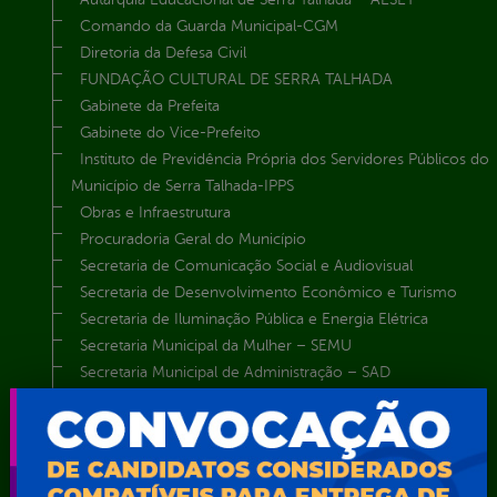
Comando da Guarda Municipal-CGM
Diretoria da Defesa Civil
FUNDAÇÃO CULTURAL DE SERRA TALHADA
Gabinete da Prefeita
Gabinete do Vice-Prefeito
Instituto de Previdência Própria dos Servidores Públicos do
Município de Serra Talhada-IPPS
Obras e Infraestrutura
Procuradoria Geral do Município
Secretaria de Comunicação Social e Audiovisual
Secretaria de Desenvolvimento Econômico e Turismo
Secretaria de Iluminação Pública e Energia Elétrica
Secretaria Municipal da Mulher – SEMU
Secretaria Municipal de Administração – SAD
Secretaria Municipal de Agricultura e Recursos Hídricos –
SEMARH / Secretaria de Agricultura Familiar – SEMAF
Secretaria Municipal de Educação – SEST
Secretaria Municipal de Esporte e Lazer – SEMEL