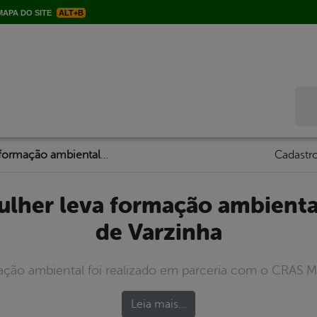
APA DO SITE
ALT+B
Bus
Secretaria da Mulher leva formação ambiental para mulheres de Varzinha
Cadastro
de Varzinha
ção ambiental foi realizado em parceria com o CRAS M
Leia mais…