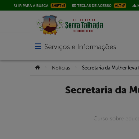
IR PARA A BUSCA
SHIFT+5
TECLAS DE ACESSO
ALT+P
M
Serviços e Informações
Abrir menu principal de navegação
Você está aqui:
>
>
Notícias
Secretaria da Mulher leva formação ambiental para mulheres
Curso sobre educa