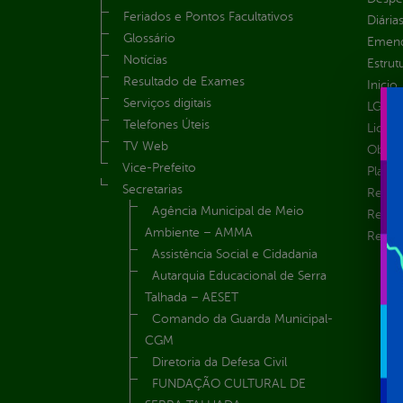
Feriados e Pontos Facultativos
Diária
Glossário
Emend
Notícias
Estrut
Resultado de Exames
Inicio
Serviços digitais
LGPD e
Telefones Úteis
Licita
TV Web
Obras 
Vice-Prefeito
Plane
Secretarias
Receit
Agência Municipal de Meio
Recur
Ambiente – AMMA
Renúnc
Assistência Social e Cidadania
Autarquia Educacional de Serra
Talhada – AESET
Comando da Guarda Municipal-
CGM
Diretoria da Defesa Civil
FUNDAÇÃO CULTURAL DE