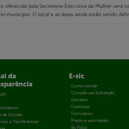
ferecida pela Secretaria-Executiva da Mulher será na
o município. O local e as datas ainda estão sendo defi
al da
E-sic
nsparência
Como solicitar
Consulte sua Solicitação
ção
Decretos
Estatísticas
normativos
Formulários
l de Dúvidas
Prazos e autoridades
ios e Transferências
Sic Físico
sas