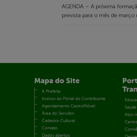
AGENDA – A próxima formação o
prevista para o mês de março n
Mapa do Site
Port
Tra
A Prefeita
Acesso ao Portal do Contribuinte
Educa
Agendamento CastroMóvel
Saúde
Área do Servidor
Atos 
Cadastro Cultural
Centra
Contato
Convên
Dados abertos
Despe