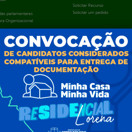
Solicitar Recurso
s
Solicitar um pedido
as parlamentares
ura Organizacional
 Governo Digital
ções e Contratos
Públicas
jamento e Prestação de Contas
as
sos Humanos
ias de Receitas