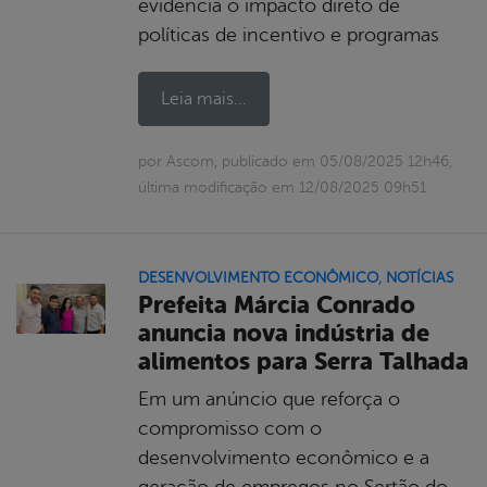
evidencia o impacto direto de
políticas de incentivo e programas
Leia mais...
por Ascom, publicado em 05/08/2025 12h46,
última modificação em 12/08/2025 09h51
DESENVOLVIMENTO ECONÔMICO
,
NOTÍCIAS
Prefeita Márcia Conrado
anuncia nova indústria de
alimentos para Serra Talhada
Em um anúncio que reforça o
compromisso com o
desenvolvimento econômico e a
geração de empregos no Sertão do