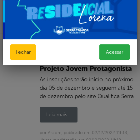
por Ascom, publicado em 03/01/2023 17h35,
última modificação em 03/01/2023 17h35
DESENVOLVIMENTO ECONÔMICO
,
Fechar
Acessar
DESTAQUES
,
NOTÍCIAS
Prefeitura lança edital do
Projeto Jovem Protagonista
As inscrições terão início no próximo
dia 05 de dezembro e seguem até 15
de dezembro pelo site Qualifica Serra.
Leia mais...
por Ascom, publicado em 02/12/2022 11h18,