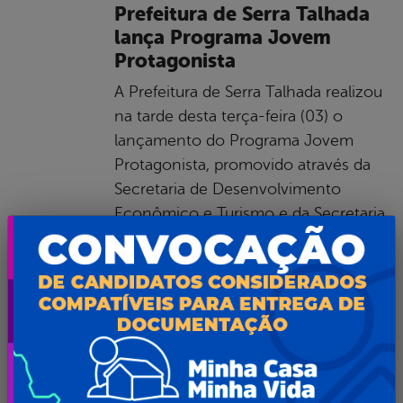
Prefeitura de Serra Talhada
lança Programa Jovem
Protagonista
A Prefeitura de Serra Talhada realizou
na tarde desta terça-feira (03) o
lançamento do Programa Jovem
Protagonista, promovido através da
Secretaria de Desenvolvimento
Econômico e Turismo e da Secretaria
de Assistência Social, Mulher e
Cidadania, em parceria com a Câmara
de Dirigentes Lojistas (CDL) e SEST
SENAT. O edital do Programa Jovem
Protagonista foi publicado
Leia mais...