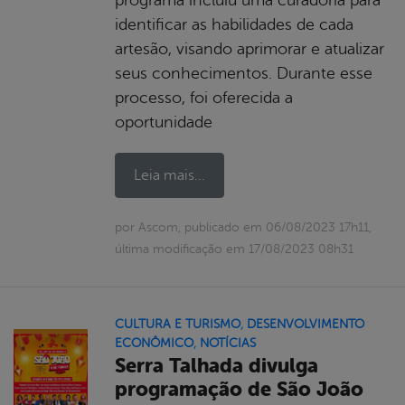
identificar as habilidades de cada
artesão, visando aprimorar e atualizar
seus conhecimentos. Durante esse
processo, foi oferecida a
oportunidade
Leia mais...
por Ascom, publicado em 06/08/2023 17h11,
última modificação em 17/08/2023 08h31
CULTURA E TURISMO
,
DESENVOLVIMENTO
ECONÔMICO
,
NOTÍCIAS
Serra Talhada divulga
programação de São João