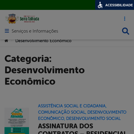
ACESSIBILIDADE
Acesso ráp
Busca
Serviços e Informações
Abrir menu principal de navegação
Você está aqui:
Desenvolvimento Econômico
>
Categoria:
Desenvolvimento
Econômico
ASSISTÊNCIA SOCIAL E CIDADANIA
,
COMUNICAÇÃO SOCIAL
,
DESENVOLVIMENTO
ECONÔMICO
,
DESENVOLVIMENTO SOCIAL
ASSINATURA DOS
CONTRATOS – RESIDENCIAL