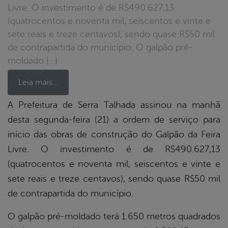
Livre. O investimento é de R$490.627,13
(quatrocentos e noventa mil, seiscentos e vinte e
sete reais e treze centavos), sendo quase R$50 mil
de contrapartida do município. O galpão pré-
moldado […]
Leia mais…
A Prefeitura de Serra Talhada assinou na manhã
desta segunda-feira (21) a ordem de serviço para
book
início das obras de construção do Galpão da Feira
Livre. O investimento é de R$490.627,13
er
(quatrocentos e noventa mil, seiscentos e vinte e
sete reais e treze centavos), sendo quase R$50 mil
de contrapartida do município.
din
O galpão pré-moldado terá 1.650 metros quadrados