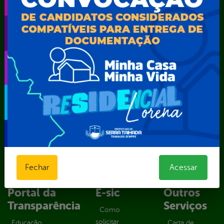
Secretaria Municipal de Administração – SAD
Secretaria Municipal de Agricultura e Recursos Hídricos –
SEMARH / Secretaria de Agricultura Familiar – SEMAF
Secretaria Municipal de Educação – SEST
Secretaria Municipal de Esporte e Lazer – SEMEL
Secretaria Municipal de Finanças – SECFIN
Secretaria Municipal de Governo – SEGOV
Secretaria Municipal de Meio Ambiente – SEMA
Secretaria Municipal de Planejamento e Gestão – SEPLAG
Secretaria Municipal de Relações Institucionais – SEMRI
Secretaria Municipal de Saúde – SMS
Secretaria Municipal de Serviços Públicos – SEMUSP
Superintendência de Trânsito e Transportes de Serra
Talhada-STTRANS
Fechar
Acessar
Transparência, Fiscalização e Controle
Portal da
E-sic
Outros
Transparência
Serviços
Como
solicitar
Educação
Carta de