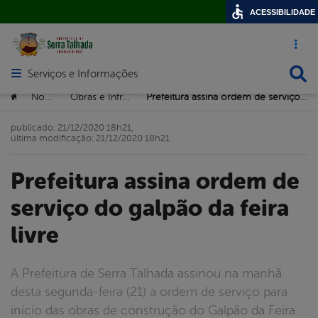
ACESSIBILIDADE
Acesso ráp
Busca
Serviços e Informações
Abrir menu principal de navegação
Você está aqui:
Notícias
Obras e Infrastrutura
Prefeitura assina ordem de serviço do galpão da feira livre
>
>
>
publicado: 21/12/2020 18h21,
última modificação: 21/12/2020 18h21
Prefeitura assina ordem de
serviço do galpão da feira
livre
A Prefeitura de Serra Talhada assinou na manhã
desta segunda-feira (21) a ordem de serviço para
início das obras de construção do Galpão da Feira