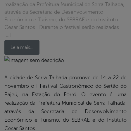
realização da Prefeitura Municipal de Serra Talhada,
através da Secretaria de Desenvolvimento
Econômico e Turismo, do SEBRAE e do Instituto
Cesar Santos. Durante o festival serão realizadas
[…]
Leia mais…
book
A cidade de Serra Talhada promove de 14 a 22 de
novembro o I Festival Gastronômico do Sertão do
er
Pajeú, na Estação do Forró. O evento é uma
realização da Prefeitura Municipal de Serra Talhada,
através da Secretaria de Desenvolvimento
din
Econômico e Turismo, do SEBRAE e do Instituto
Cesar Santos.