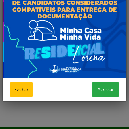
22 de Novembro (terça-feira)
Curso de garçom (30 vagas)
Das 8h às 12h e das 14h às 18h
Endereço: Restaurante Catulé – Av. João Kehrle –
Ipsep, Serra Talhada – PE, 56912-070
Inscrições:
https://forms.gle/8tMoFtiNrePdchSp8
Fechar
Acessar