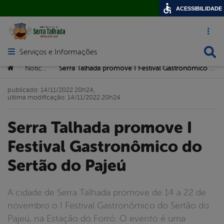
ACESSIBILIDADE
Acesso ráp
Busca
Serviços e Informações
Abrir menu principal de navegação
Você está aqui:
Notícias
Serra Talhada promove I Festival Gastronômico do Sertão do Pajeú
>
>
publicado: 14/11/2022 20h24,
última modificação: 14/11/2022 20h24
Serra Talhada promove I
Festival Gastronômico do
Sertão do Pajeú
A cidade de Serra Talhada promove de 14 a 22 de
novembro o I Festival Gastronômico do Sertão do
Pajeú, na Estação do Forró. O evento é uma