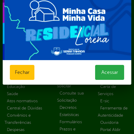
Secretaria Municipal de Meio Ambiente – SEMA
Secretaria Municipal de Planejamento e Gestão – SEPLAG
Secretaria Municipal de Relações Institucionais – SEMRI
Secretaria Municipal de Saúde – SMS
Secretaria Municipal de Serviços Públicos – SEMUSP
Superintendência de Trânsito e Transportes de Serra
Talhada-STTRANS
Transparência, Fiscalização e Controle
Portal da
E-sic
Outros
Fechar
Acessar
Transparência
Serviços
Como
solicitar
Educação
Carta de
Consulte sua
Saúde
Serviços
Solicitação
Atos normativos
E-sic
Decretos
Central de Dúvidas
Ferramenta de
Estatísticas
Convênios e
Autenticidade
Formulários
Transferências
Ouvidoria
Prazos e
Despesas
Portal Aldir