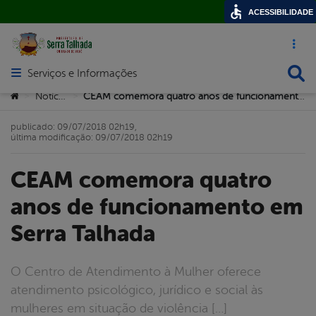
ACESSIBILIDADE
Acesso ráp
Busca
Serviços e Informações
Abrir menu principal de navegação
Você está aqui:
Notícias
CEAM comemora quatro anos de funcionamento em Serra Talhada
>
>
publicado: 09/07/2018 02h19,
última modificação: 09/07/2018 02h19
CEAM comemora quatro
anos de funcionamento em
Serra Talhada
O Centro de Atendimento à Mulher oferece
atendimento psicológico, jurídico e social às
mulheres em situação de violência […]