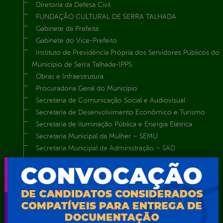
Diretoria da Defesa Civil
FUNDAÇÃO CULTURAL DE SERRA TALHADA
Gabinete da Prefeita
Gabinete do Vice-Prefeito
Instituto de Previdência Própria dos Servidores Públicos do
Município de Serra Talhada-IPPS
Obras e Infraestrutura
Procuradoria Geral do Município
Secretaria de Comunicação Social e Audiovisual
Secretaria de Desenvolvimento Econômico e Turismo
Secretaria de Iluminação Pública e Energia Elétrica
Secretaria Municipal da Mulher – SEMU
Secretaria Municipal de Administração – SAD
Secretaria Municipal de Agricultura e Recursos Hídricos –
SEMARH / Secretaria de Agricultura Familiar – SEMAF
Secretaria Municipal de Educação – SEST
Secretaria Municipal de Esporte e Lazer – SEMEL
Secretaria Municipal de Finanças – SECFIN
Secretaria Municipal de Governo – SEGOV