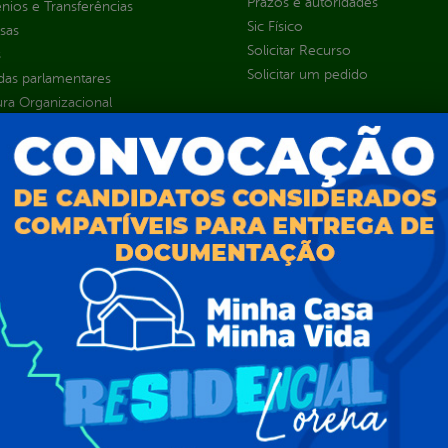
Prazos e autoridades
ios e Transferências
Sic Físico
sas
Solicitar Recurso
s
Solicitar um pedido
as parlamentares
ura Organizacional
 Governo Digital
ções e Contratos
Públicas
jamento e Prestação de Contas
as
sos Humanos
ias de Receitas