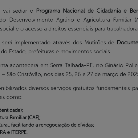
a
vai sediar o
Programa Nacional de Cidadania e Bem
do Desenvolvimento Agrário e Agricultura Familiar 
cial e o acesso a direitos essenciais para trabalhadoras
 será implementado através dos Mutirões de
Documen
do Estado, prefeituras e movimentos sociais.
a acontecerá em Serra Talhada-PE, no Ginásio Poliesp
 – São Cristóvão, nos dias 25, 26 e 27 de março de 202
nibilizados diversos serviços gratuitos fundamentais p
tais como:
dentidade);
ura Familiar (CAF);
al, facilitando a renegociação de dívidas;
RA e ITERPE.