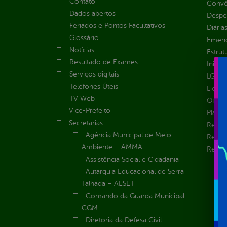
Contato
Convên
Dados abertos
Despe
Feriados e Pontos Facultativos
Diária
Glossário
Emend
Notícias
Estrut
Resultado de Exames
Inicio
Serviços digitais
LGPD e
Telefones Úteis
Licita
TV Web
Obras 
Vice-Prefeito
Plane
Secretarias
Receit
Agência Municipal de Meio
Recur
Ambiente – AMMA
Renúnc
Assistência Social e Cidadania
Autarquia Educacional de Serra
Talhada – AESET
Comando da Guarda Municipal-
CGM
Diretoria da Defesa Civil