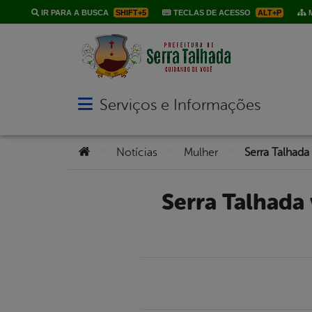
IR PARA A BUSCA
SHIFT+5
TECLAS DE ACESSO
ALT+P
M
Serviços e Informações
Abrir menu principal de navegação
Você está aqui:
>
>
>
Notícias
Mulher
Serra Talhada vai sediar Programa Nacional para Mulheres