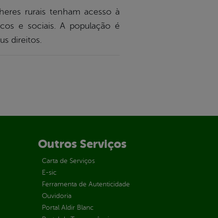
heres rurais tenham acesso à
icos e sociais. A população é
s direitos.
Outros Serviços
Carta de Serviços
E-sic
Ferramenta de Autenticidade
Ouvidoria
Portal Aldir Blanc