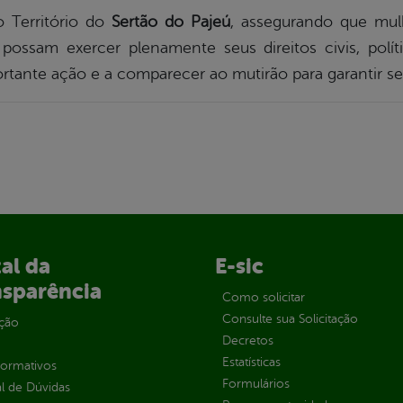
 o Território do
Sertão do Pajeú
, assegurando que mul
possam exercer plenamente seus direitos civis, polít
rtante ação e a comparecer ao mutirão para garantir seu
al da
E-sic
nsparência
Como solicitar
Consulte sua Solicitação
ção
Decretos
Estatísticas
normativos
Formulários
l de Dúvidas