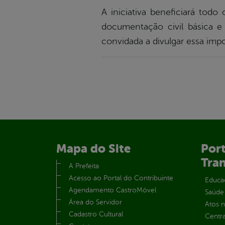
A iniciativa beneficiará todo
documentação civil básica e 
convidada a divulgar essa impo
Mapa do Site
Port
Tra
A Prefeita
Acesso ao Portal do Contribuinte
Educa
Agendamento CastroMóvel
Saúde
Área do Servidor
Atos 
Cadastro Cultural
Centra