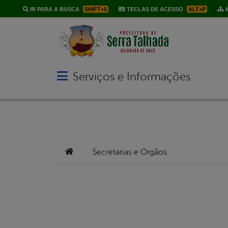
IR PARA A BUSCA
SHIFT+5
TECLAS DE ACESSO
ALT+P
M
Serviços e Informações
Abrir menu principal de navegação
Você está aqui:
>
>
Secretarias e Orgãos