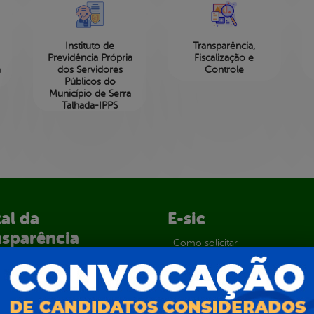
e
Instituto de
Transparência,
Previdência Própria
Fiscalização e
a
dos Servidores
Controle
Públicos do
Município de Serra
Talhada-IPPS
al da
E-sic
nsparência
Como solicitar
Consulte sua Solicitação
ção
Decretos
Estatísticas
normativos
Formulários
l de Dúvidas