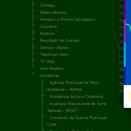
Contato
Convên
Dados abertos
Despe
Feriados e Pontos Facultativos
Diária
Glossário
Emend
Notícias
Estrut
Resultado de Exames
Inicio
Serviços digitais
LGPD e
Telefones Úteis
Licita
TV Web
Obras 
Vice-Prefeito
Plane
Secretarias
Receit
Agência Municipal de Meio
Recur
Ambiente – AMMA
Renúnc
Assistência Social e Cidadania
Autarquia Educacional de Serra
Talhada – AESET
Comando da Guarda Municipal-
CGM