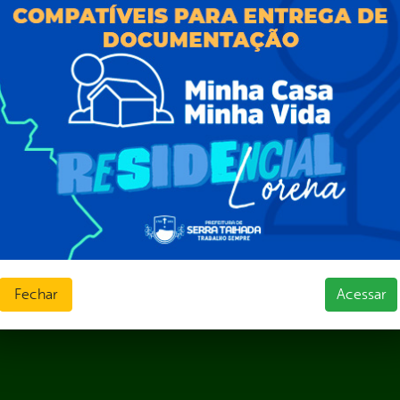
Prazos e autoridades
ios e Transferências
Sic Físico
sas
Solicitar Recurso
s
Solicitar um pedido
as parlamentares
ura Organizacional
 Governo Digital
ções e Contratos
Públicas
jamento e Prestação de Contas
as
sos Humanos
ias de Receitas
Fechar
Acessar