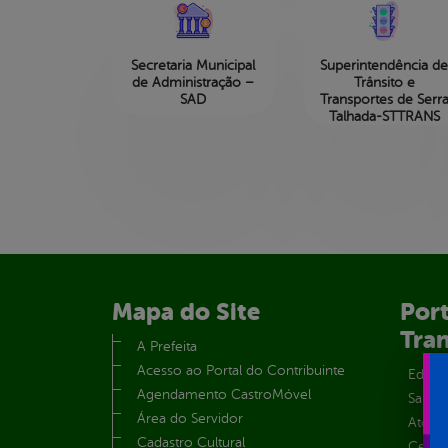
Secretaria Municipal
Superintendência d
de Administração –
Trânsito e
SAD
Transportes de Serr
Talhada-STTRANS
Mapa do Site
Port
Tra
A Prefeita
Acesso ao Portal do Contribuinte
Educa
Agendamento CastroMóvel
Saúde
Área do Servidor
Atos 
Cadastro Cultural
Centra