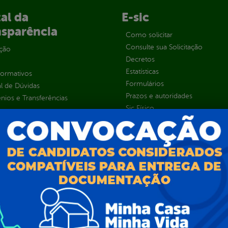
al da
E-sic
nsparência
Como solicitar
Consulte sua Solicitação
ção
Decretos
Estatísticas
normativos
Formulários
l de Dúvidas
Prazos e autoridades
ios e Transferências
Sic Físico
sas
Solicitar Recurso
s
Solicitar um pedido
as parlamentares
ura Organizacional
 Governo Digital
ções e Contratos
Públicas
jamento e Prestação de Contas
as