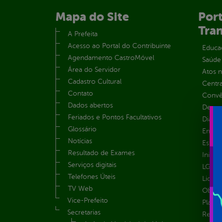
Mapa do Site
Port
Tra
A Prefeita
Acesso ao Portal do Contribuinte
Educa
Agendamento CastroMóvel
Saúde
Área do Servidor
Atos 
Cadastro Cultural
Centra
Contato
Convên
Dados abertos
Despe
Feriados e Pontos Facultativos
Diária
Glossário
Emend
Notícias
Estrut
Resultado de Exames
Inicio
Serviços digitais
LGPD e
Telefones Úteis
Licita
TV Web
Obras 
Vice-Prefeito
Plane
Secretarias
Receit