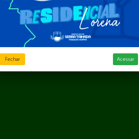
sos Humanos
ias de Receitas
Fechar
Acessar