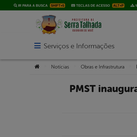
IR PARA A BUSCA
SHIFT+5
TECLAS DE ACESSO
ALT+P
M
Serviços e Informações
Abrir menu principal de navegação
Você está aqui:
>
>
>
Notícias
Obras e Infrastrutura
PMST inaugura rua e anuncia pavimentação de mais 15, em