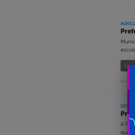
AGRIC
Pref
Munic
escola
Leia 
por Asc
DESTA
Pref
A Pre
quadr