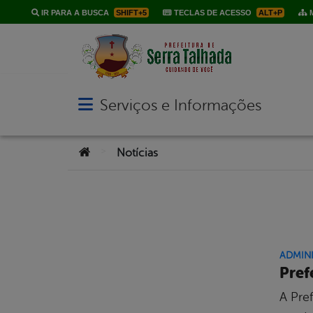
IR PARA A BUSCA
SHIFT+5
TECLAS DE ACESSO
ALT+P
M
Serviços e Informações
Abrir menu principal de navegação
Você está aqui:
>
Notícias
ADMIN
Pref
A Pre