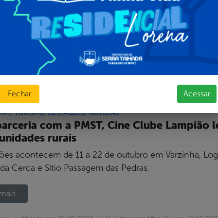
ada 01, Rua Projetada 04 e Rua Projetada 02, obras impo
idade. O investimento total nas obras foi de R$ 297.634,
mais...
com, publicado em 25/10/2022 08h15, última modificação em 25/10/2
Fechar
Acessar
RA E TURISMO
,
DESTAQUES
,
NOTÍCIAS
arceria com a PMST, Cine Clube Lampião le
nidades rurais
ções acontecem de 11 a 22 de outubro em Varzinha, Logr
da Cerca e Sítio Passagem das Pedras.
mais...