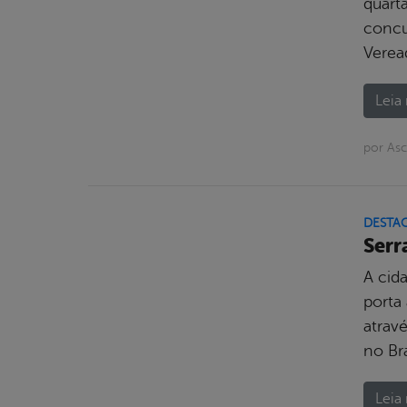
quart
concu
Verea
Leia 
por Asc
DESTA
Serr
A cida
porta 
atravé
no Bra
Leia 