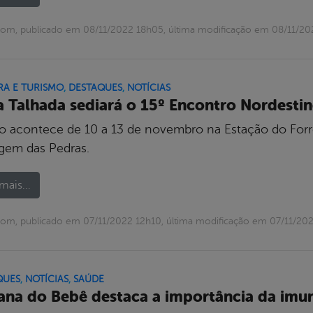
om, publicado em 08/11/2022 18h05, última modificação em 08/11/2
RA E TURISMO
,
DESTAQUES
,
NOTÍCIAS
a Talhada sediará o 15º Encontro Nordesti
o acontece de 10 a 13 de novembro na Estação do Forró, F
gem das Pedras.
mais...
om, publicado em 07/11/2022 12h10, última modificação em 07/11/20
QUES
,
NOTÍCIAS
,
SAÚDE
na do Bebê destaca a importância da imuni