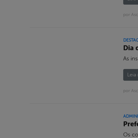
por Asc
DESTA
Dia 
As in
Leia 
por Asc
ADMIN
Pref
Os co