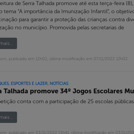
feitura de Serra Talhada promove até esta terça-feira 
 tema “A importância da Imunização Infantil”, o objeti
cinação para garantir a proteção das crianças contra di
zação no município. Promovida pelas secretarias de
mais...
om, publicado em 12h02, última modificação em 07/11/2022 12h02
QUES
,
ESPORTES E LAZER
,
NOTÍCIAS
a Talhada promove 34º Jogos Escolares Mu
tição conta com a participação de 25 escolas públicas 
mais...
om, publicado em 03/11/2022 13h41, última modificação em 03/11/20