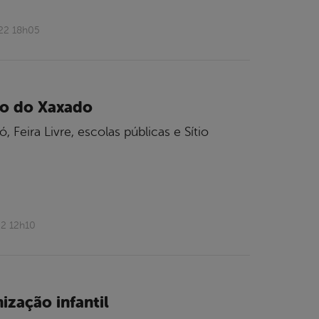
022 18h05
no do Xaxado
eira Livre, escolas públicas e Sítio
22 12h10
zação infantil