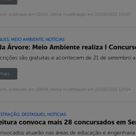
om, publicado em 13h05, última modificação em 21/09/2022 13h05
QUES
,
MEIO AMBIENTE
,
NOTÍCIAS
da Árvore: Meio Ambiente realiza I Concurs
scrições são gratuitas e acontecem de 21 de setembro a
mais...
om, publicado em 12h04, última modificação em 21/09/2022 12h04
ISTRAÇÃO
,
DESTAQUES
,
NOTÍCIAS
eitura convoca mais 28 concursados em Se
nvocados atuarão nas áreas de educação e engenharia c