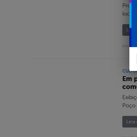
Projet
local
Leia 
por As
CULTU
Em p
comu
Exibi
Poço 
Leia 