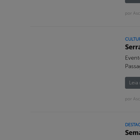
por Asc
CULTU
Serr
Event
Passa
Leia 
por Asc
DESTA
Sema