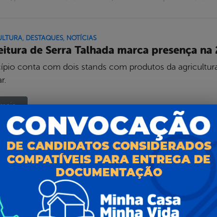
ULTURA
,
DESTAQUES
,
NOTÍCIAS
eitura de Serra Talhada marca presença na 
ípio conta com dois stands com produtos da agricultura
r.
mais...
om, publicado em 02/11/2022 16h16, última modificação em 02/11/20
QUES
,
NOTÍCIAS
,
OBRAS E INFRASTRUTURA
eitura inaugura pavimentação de ruas na V
feitura de Serra Talhada inaugurou nesta segunda-feira 
ados de ruas pavimentadas na AABB/Várzea. Foram entre