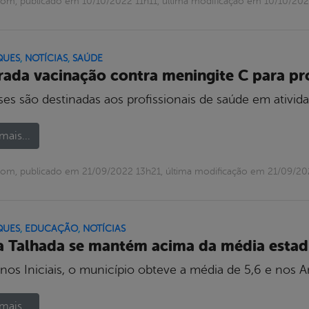
om, publicado em 10/10/2022 11h11, última modificação em 10/10/202
QUES
,
NOTÍCIAS
,
SAÚDE
rada vacinação contra meningite C para pro
ses são destinadas aos profissionais de saúde em ativida
mais...
om, publicado em 21/09/2022 13h21, última modificação em 21/09/20
QUES
,
EDUCAÇÃO
,
NOTÍCIAS
a Talhada se mantém acima da média estad
os Iniciais, o município obteve a média de 5,6 e nos An
mais...