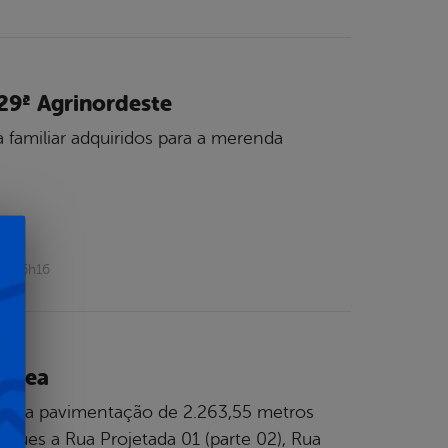
29ª Agrinordeste
 familiar adquiridos para a merenda
22 16h16
árzea
(24) a pavimentação de 2.263,55 metros
gues a Rua Projetada 01 (parte 02), Rua