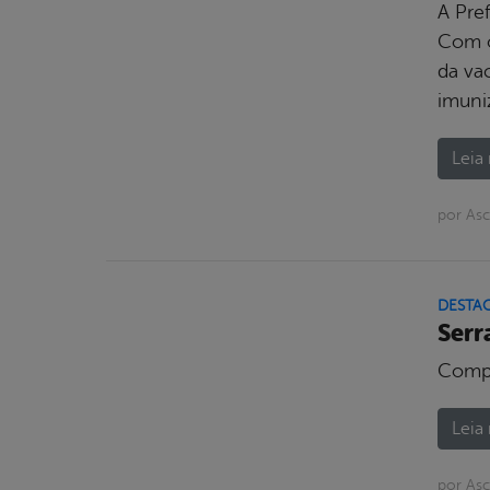
A Pre
Com o
da va
imuni
Leia 
por Asc
DESTA
Serr
Compe
Leia 
por Asc