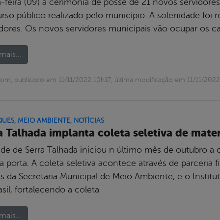
a-feira (09) a cerimônia de posse de 21 novos servidore
rso público realizado pelo município. A solenidade foi 
dores. Os novos servidores municipais vão ocupar os ca
mais...
om, publicado em 11/11/2022 10h17, última modificação em 11/11/2022
QUES
,
MEIO AMBIENTE
,
NOTÍCIAS
a Talhada implanta coleta seletiva de materi
de de Serra Talhada iniciou n último mês de outubro a co
a porta. A coleta seletiva acontece através de parceria f
s da Secretaria Municipal de Meio Ambiente, e o Institu
sil, fortalecendo a coleta
mais...