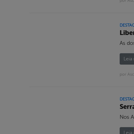
por Asc
DESTA
Libe
As do
Leia 
por Asc
DESTA
Serr
Nos An
Leia 