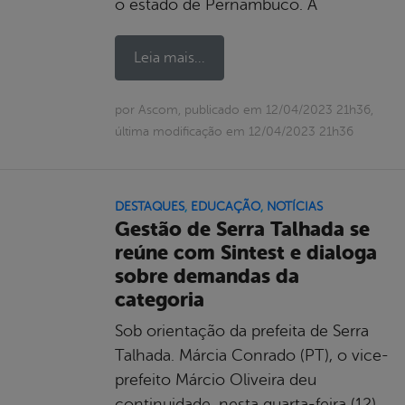
o estado de Pernambuco. A
Leia mais...
por Ascom, publicado em 12/04/2023 21h36,
última modificação em 12/04/2023 21h36
DESTAQUES
,
EDUCAÇÃO
,
NOTÍCIAS
Gestão de Serra Talhada se
reúne com Sintest e dialoga
sobre demandas da
categoria
Sob orientação da prefeita de Serra
Talhada. Márcia Conrado (PT), o vice-
prefeito Márcio Oliveira deu
continuidade, nesta quarta-feira (12),