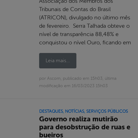
Associação dos Membros dos
Tribunais de Contas do Brasil
(ATRICON), divulgado no último mês
de fevereiro. Serra Talhada obteve o
nível de transparência 88,48% e
conquistou o nível Ouro, ficando em
Leia mais...
por Ascom, publicado em 15h03, última
modificação em 16/03/2023 15h03
DESTAQUES
,
NOTÍCIAS
,
SERVIÇOS PÚBLICOS
Governo realiza mutirão
para desobstrução de ruas e
bueiros