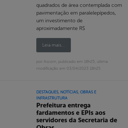
quadrados de área contemplada com
pavimentação em paralelepípedos,
um investimento de
aproximadamente R$
Leia mais...
por Ascom, publicado em 18h25, última
modificação em 03/04/2023 18h25
DESTAQUES
,
NOTÍCIAS
,
OBRAS E
INFRASTRUTURA
Prefeitura entrega
fardamentos e EPIs aos
servidores da Secretaria de
Obras