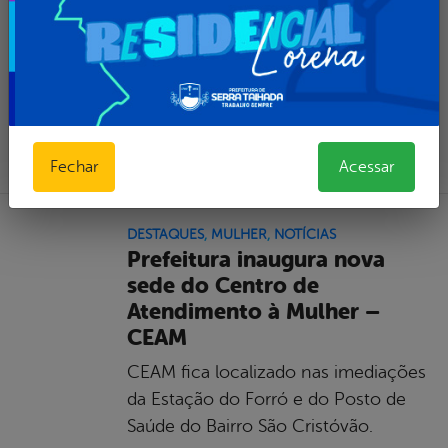
No segundo semestre de
Leia mais...
por Ascom, publicado em 00h10, última
modificação em 31/03/2023 00h10
Fechar
Acessar
DESTAQUES
,
MULHER
,
NOTÍCIAS
Prefeitura inaugura nova
sede do Centro de
Atendimento à Mulher –
CEAM
CEAM fica localizado nas imediações
da Estação do Forró e do Posto de
Saúde do Bairro São Cristóvão.