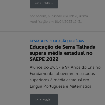
Leia mais...
por Ascom, publicado em 16h31, última
modificação em 10/04/2023 16h31
DESTAQUES
,
EDUCAÇÃO
,
NOTÍCIAS
Educação de Serra Talhada
supera média estadual no
SAEPE 2022
Alunos do 2º, 5º e 9º Anos do Ensino
Fundamental obtiveram resultados
superiores à média estadual em
Língua Portuguesa e Matemática.
Leia mais...