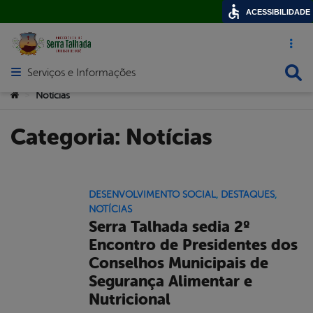
ACESSIBILIDADE
Acesso ráp
Busca
Serviços e Informações
Abrir menu principal de navegação
Você está aqui:
Notícias
>
Categoria:
Notícias
DESENVOLVIMENTO SOCIAL
,
DESTAQUES
,
NOTÍCIAS
Serra Talhada sedia 2º
Encontro de Presidentes dos
Conselhos Municipais de
Segurança Alimentar e
Nutricional