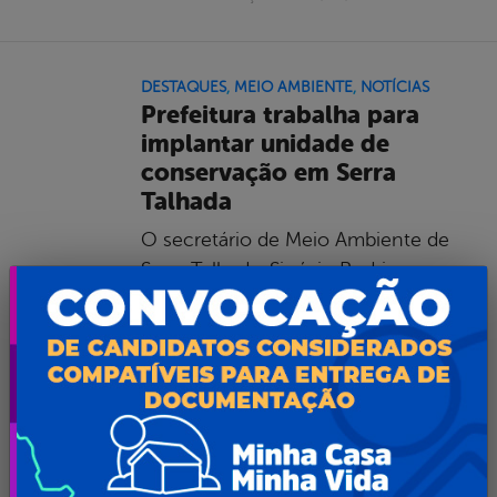
DESTAQUES
,
MEIO AMBIENTE
,
NOTÍCIAS
Prefeitura trabalha para
implantar unidade de
conservação em Serra
Talhada
O secretário de Meio Ambiente de
Serra Talhada, Sinézio Rodrigues,
participou na última segunda-feira
(27/03) de uma reunião na Agência
Estadual de Meio Ambiente – CPRH
para tratar sobre a criação da Unidade
de Conservação de Serra Talhada,
que é uma das propostas do plano de
governo da atual gestão municipal.