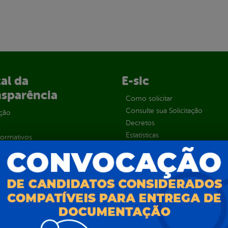
al da
E-sic
nsparência
Como solicitar
Consulte sua Solicitação
ção
Decretos
Estatísticas
normativos
Formulários
l de Dúvidas
Prazos e autoridades
ios e Transferências
Sic Físico
sas
Solicitar Recurso
s
Solicitar um pedido
as parlamentares
ura Organizacional