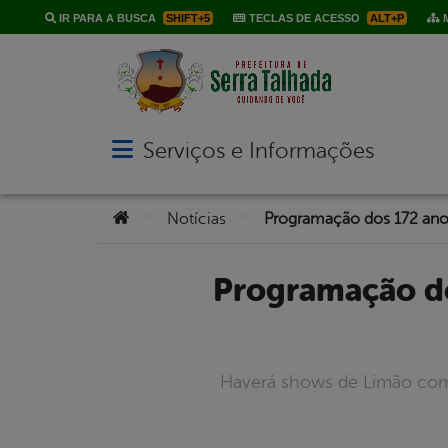
IR PARA A BUSCA
SHIFT+5
TECLAS DE ACESSO
ALT+P
M
Serviços e Informações
Abrir menu principal de navegação
Você está aqui:
>
>
Notícias
Programação dos 172 anos de emancipação política de Serra
Haverá shows de Limão com M