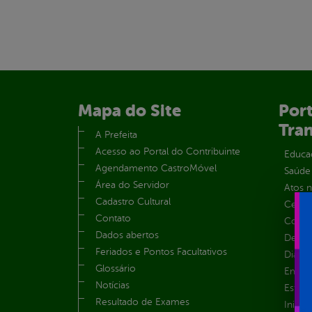
Mapa do Site
Port
Tra
A Prefeita
Acesso ao Portal do Contribuinte
Educa
Agendamento CastroMóvel
Saúde
Área do Servidor
Atos 
Cadastro Cultural
Centra
Contato
Convên
Dados abertos
Despe
Feriados e Pontos Facultativos
Diária
Glossário
Emend
Notícias
Estrut
Resultado de Exames
Inicio