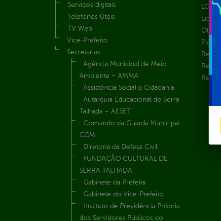
Serviços digitais
LGPD e
Telefones Úteis
Licita
TV Web
Obras 
Vice-Prefeito
Plane
Secretarias
Receit
Agência Municipal de Meio
Recur
Ambiente – AMMA
Renúnc
Assistência Social e Cidadania
Autarquia Educacional de Serra
Talhada – AESET
Comando da Guarda Municipal-
CGM
Diretoria da Defesa Civil
FUNDAÇÃO CULTURAL DE
SERRA TALHADA
Gabinete da Prefeita
Gabinete do Vice-Prefeito
Instituto de Previdência Própria
dos Servidores Públicos do