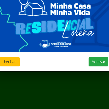
 Governo Digital
ções e Contratos
Públicas
jamento e Prestação de Contas
as
sos Humanos
ias de Receitas
Fechar
Acessar