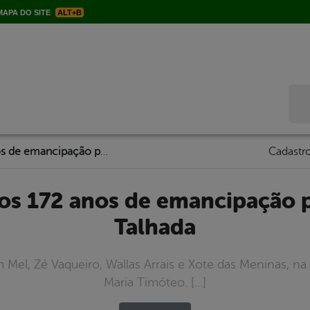
APA DO SITE
ALT+B
Bus
Programação dos 172 anos de emancipação política de Serra Talhada
Cadastro
Talhada
el, Zé Vaqueiro, Wallas Arrais e Xote das Meninas, na s
Maria Timóteo. […]