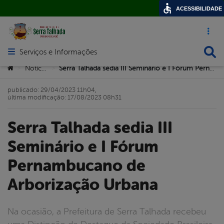
ACESSIBILIDADE
Acesso ráp
Busca
Serviços e Informações
Abrir menu principal de navegação
Você está aqui:
Notícias
Serra Talhada sedia III Seminário e I Fórum Pernambucano de Arborização Urbana
>
>
publicado: 29/04/2023 11h04,
última modificação: 17/08/2023 08h31
Serra Talhada sedia III
Seminário e I Fórum
Pernambucano de
Arborização Urbana
Na ocasião, a Prefeitura de Serra Talhada recebeu