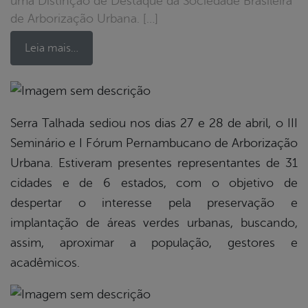
uma Distinção de Destaque da Sociedade Brasileira
de Arborização Urbana. […]
Leia mais…
book
Serra Talhada sediou nos dias 27 e 28 de abril, o III
Seminário e I Fórum Pernambucano de Arborização
Urbana. Estiveram presentes representantes de 31
er
cidades e de 6 estados, com o objetivo de
despertar o interesse pela preservação e
din
implantação de áreas verdes urbanas, buscando,
assim, aproximar a população, gestores e
acadêmicos.