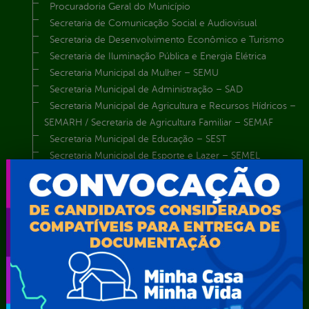
Procuradoria Geral do Município
Secretaria de Comunicação Social e Audiovisual
Secretaria de Desenvolvimento Econômico e Turismo
Secretaria de Iluminação Pública e Energia Elétrica
Secretaria Municipal da Mulher – SEMU
Secretaria Municipal de Administração – SAD
Secretaria Municipal de Agricultura e Recursos Hídricos –
SEMARH / Secretaria de Agricultura Familiar – SEMAF
Secretaria Municipal de Educação – SEST
Secretaria Municipal de Esporte e Lazer – SEMEL
Secretaria Municipal de Finanças – SECFIN
Secretaria Municipal de Governo – SEGOV
Secretaria Municipal de Meio Ambiente – SEMA
Secretaria Municipal de Planejamento e Gestão – SEPLAG
Secretaria Municipal de Relações Institucionais – SEMRI
Secretaria Municipal de Saúde – SMS
Secretaria Municipal de Serviços Públicos – SEMUSP
Superintendência de Trânsito e Transportes de Serra
Talhada-STTRANS