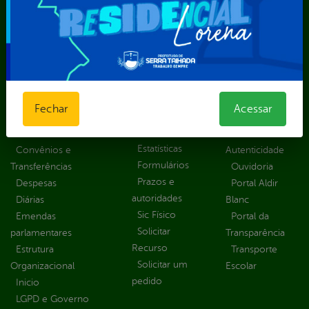
Transparência, Fiscalização e Controle
Portal da
E-sic
Outros
Transparência
Serviços
Como
solicitar
Educação
Carta de
Consulte sua
Saúde
Serviços
Fechar
Acessar
Solicitação
Atos normativos
E-sic
Decretos
Central de Dúvidas
Ferramenta de
Estatísticas
Convênios e
Autenticidade
Formulários
Transferências
Ouvidoria
Prazos e
Despesas
Portal Aldir
autoridades
Diárias
Blanc
Sic Físico
Emendas
Portal da
Solicitar
parlamentares
Transparência
Recurso
Estrutura
Transporte
Solicitar um
Organizacional
Escolar
pedido
Inicio
LGPD e Governo