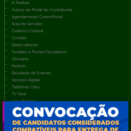
A Prefeita
Acesso ao Portal do Contribuinte
Agendamento CastroMóvel
Área do Servidor
Cadastro Cultural
Contato
Dados abertos
Feriados e Pontos Facultativos
Glossário
Notícias
Resultado de Exames
Serviços digitais
Telefones Úteis
TV Web
Vice-Prefeito
Secretarias
Agência Municipal de Meio Ambiente – AMMA
Assistência Social e Cidadania
Autarquia Educacional de Serra Talhada – AESET