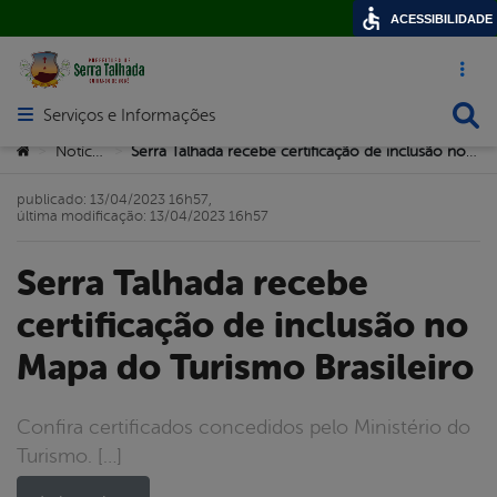
ACESSIBILIDADE
Acesso ráp
Busca
Serviços e Informações
Abrir menu principal de navegação
Você está aqui:
Notícias
Serra Talhada recebe certificação de inclusão no Mapa do Turismo Brasileiro
>
>
publicado: 13/04/2023 16h57,
última modificação: 13/04/2023 16h57
Serra Talhada recebe
certificação de inclusão no
Mapa do Turismo Brasileiro
Confira certificados concedidos pelo Ministério do
Turismo. […]