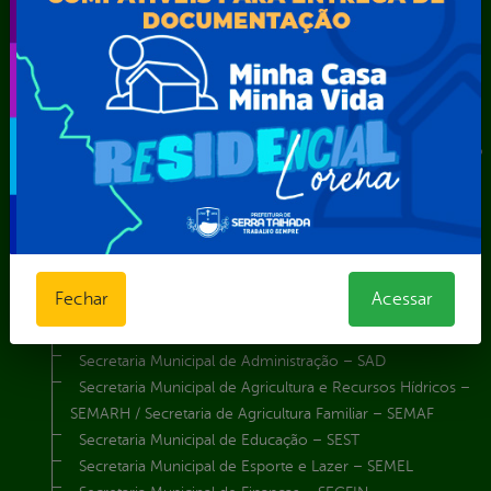
Comando da Guarda Municipal-CGM
Diretoria da Defesa Civil
FUNDAÇÃO CULTURAL DE SERRA TALHADA
Gabinete da Prefeita
Gabinete do Vice-Prefeito
Instituto de Previdência Própria dos Servidores Públicos do
Município de Serra Talhada-IPPS
Obras e Infraestrutura
Procuradoria Geral do Município
Secretaria de Comunicação Social e Audiovisual
Secretaria de Desenvolvimento Econômico e Turismo
Fechar
Acessar
Secretaria de Iluminação Pública e Energia Elétrica
Secretaria Municipal da Mulher – SEMU
Secretaria Municipal de Administração – SAD
Secretaria Municipal de Agricultura e Recursos Hídricos –
SEMARH / Secretaria de Agricultura Familiar – SEMAF
Secretaria Municipal de Educação – SEST
Secretaria Municipal de Esporte e Lazer – SEMEL