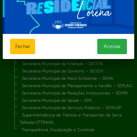
Secretaria de Desenvolvimento Econômico e Turismo
Secretaria de Iluminação Pública e Energia Elétrica
Secretaria Municipal da Mulher – SEMU
Secretaria Municipal de Administração – SAD
Secretaria Municipal de Agricultura e Recursos Hídricos –
SEMARH / Secretaria de Agricultura Familiar – SEMAF
Fechar
Acessar
Secretaria Municipal de Educação – SEST
Secretaria Municipal de Esporte e Lazer – SEMEL
Secretaria Municipal de Finanças – SECFIN
Secretaria Municipal de Governo – SEGOV
Secretaria Municipal de Meio Ambiente – SEMA
Secretaria Municipal de Planejamento e Gestão – SEPLAG
Secretaria Municipal de Relações Institucionais – SEMRI
Secretaria Municipal de Saúde – SMS
Secretaria Municipal de Serviços Públicos – SEMUSP
Superintendência de Trânsito e Transportes de Serra
Talhada-STTRANS
Transparência, Fiscalização e Controle