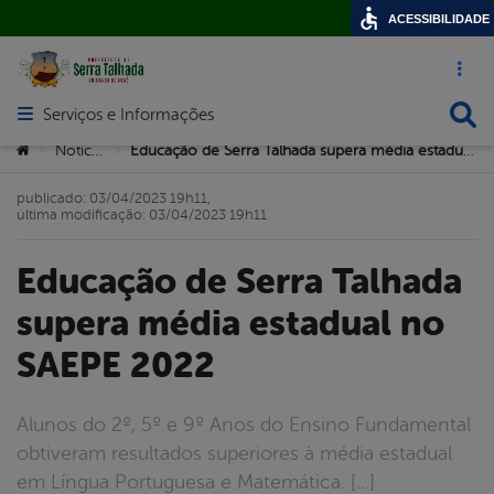
ACESSIBILIDADE
Acesso ráp
Busca
Serviços e Informações
Abrir menu principal de navegação
Você está aqui:
Notícias
Educação de Serra Talhada supera média estadual no SAEPE 2022
>
>
publicado: 03/04/2023 19h11,
última modificação: 03/04/2023 19h11
Educação de Serra Talhada
supera média estadual no
SAEPE 2022
Alunos do 2º, 5º e 9º Anos do Ensino Fundamental
obtiveram resultados superiores à média estadual
em Língua Portuguesa e Matemática. […]