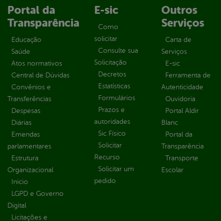
Portal da
E-sic
Outros
Transparência
Serviços
Como
solicitar
Educação
Carta de
Consulte sua
Saúde
Serviços
Solicitação
Atos normativos
E-sic
Decretos
Central de Dúvidas
Ferramenta de
Estatísticas
Convênios e
Autenticidade
Formulários
Transferências
Ouvidoria
Prazos e
Despesas
Portal Aldir
autoridades
Diárias
Blanc
Sic Físico
Emendas
Portal da
Solicitar
parlamentares
Transparência
Recurso
Estrutura
Transporte
Solicitar um
Organizacional
Escolar
pedido
Inicio
LGPD e Governo
Digital
Licitações e