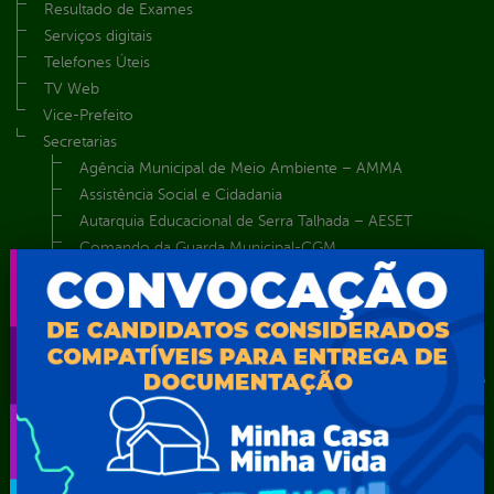
Resultado de Exames
Serviços digitais
Telefones Úteis
TV Web
Vice-Prefeito
Secretarias
Agência Municipal de Meio Ambiente – AMMA
Assistência Social e Cidadania
Autarquia Educacional de Serra Talhada – AESET
Comando da Guarda Municipal-CGM
Diretoria da Defesa Civil
FUNDAÇÃO CULTURAL DE SERRA TALHADA
Gabinete da Prefeita
Gabinete do Vice-Prefeito
Instituto de Previdência Própria dos Servidores Públicos do
Município de Serra Talhada-IPPS
Obras e Infraestrutura
Procuradoria Geral do Município
Secretaria de Comunicação Social e Audiovisual