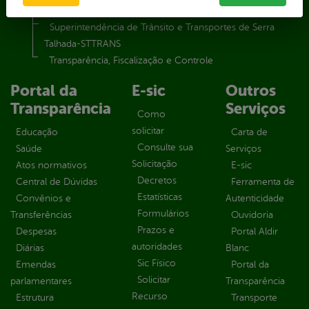
Secretaria Municipal de Serviços Públicos – SEMUSP
Superintendência de Trânsito e Transportes de Serra
Talhada-STTRANS
Transparência, Fiscalização e Controle
Portal da
E-sic
Outros
Transparência
Serviços
Como
solicitar
Educação
Carta de
Consulte sua
Saúde
Serviços
Solicitação
Atos normativos
E-sic
Decretos
Central de Dúvidas
Ferramenta de
Estatísticas
Convênios e
Autenticidade
Formulários
Transferências
Ouvidoria
Prazos e
Despesas
Portal Aldir
autoridades
Diárias
Blanc
Sic Físico
Emendas
Portal da
Solicitar
parlamentares
Transparência
Recurso
Estrutura
Transporte