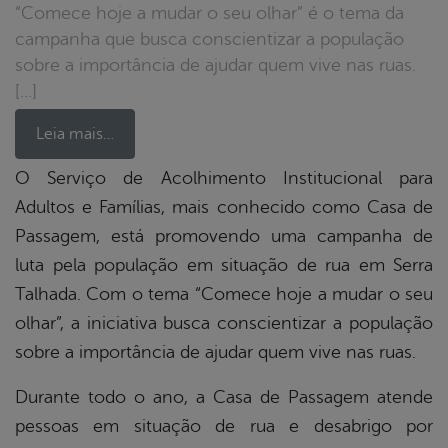
“Comece hoje a mudar o seu olhar” é o tema da
campanha que busca conscientizar a população
sobre a importância de ajudar quem vive nas ruas.
[…]
Leia mais…
O Serviço de Acolhimento Institucional para
Adultos e Famílias, mais conhecido como Casa de
book
Passagem, está promovendo uma campanha de
luta pela população em situação de rua em Serra
er
Talhada. Com o tema “Comece hoje a mudar o seu
olhar”, a iniciativa busca conscientizar a população
sobre a importância de ajudar quem vive nas ruas.
din
Durante todo o ano, a Casa de Passagem atende
pessoas em situação de rua e desabrigo por