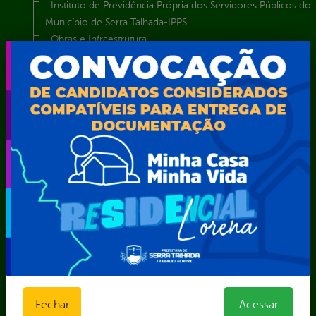
Instituto de Previdência Própria dos Servidores Públicos do
Município de Serra Talhada-IPPS
Obras e Infraestrutura
Procuradoria Geral do Município
Secretaria de Comunicação Social e Audiovisual
Secretaria de Desenvolvimento Econômico e Turismo
Secretaria de Iluminação Pública e Energia Elétrica
Secretaria Municipal da Mulher – SEMU
Secretaria Municipal de Administração – SAD
Secretaria Municipal de Agricultura e Recursos Hídricos –
SEMARH / Secretaria de Agricultura Familiar – SEMAF
Secretaria Municipal de Educação – SEST
Secretaria Municipal de Esporte e Lazer – SEMEL
Secretaria Municipal de Finanças – SECFIN
Secretaria Municipal de Governo – SEGOV
Secretaria Municipal de Meio Ambiente – SEMA
Secretaria Municipal de Planejamento e Gestão – SEPLAG
Secretaria Municipal de Relações Institucionais – SEMRI
Fechar
Acessar
Secretaria Municipal de Saúde – SMS