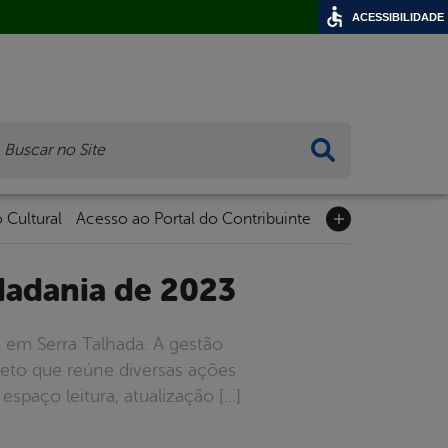
ACESSIBILIDADE
ca
 Cultural
Acesso ao Portal do Contribuinte
idadania de 2023
, em Serra Talhada. A gestão
jeto que reúne diversas ações
espaço leitura, atualização […]