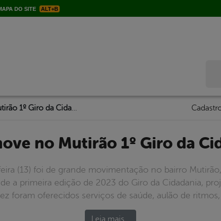
APA DO SITE
ALT+B
Bus
Prefeitura promove no Mutirão 1º Giro da Cidadania de 2023
Cadastro
omove no Mutirão 1º Giro da C
feira (13) foi de grande movimentação no bairro Mutirão
dade a primeira edição de 2023 do Giro da Cidadania, pro
ez foram oferecidos serviços de saúde, aulão de ritmos, 
Leia mais…