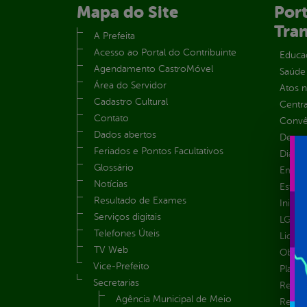
Mapa do Site
Port
Tra
A Prefeita
Acesso ao Portal do Contribuinte
Educa
Agendamento CastroMóvel
Saúde
Área do Servidor
Atos 
Cadastro Cultural
Centra
Contato
Convên
Dados abertos
Despe
Feriados e Pontos Facultativos
Diária
Glossário
Emend
Notícias
Estrut
Resultado de Exames
Inicio
Serviços digitais
LGPD e
Telefones Úteis
Licita
TV Web
Obras 
Vice-Prefeito
Plane
Secretarias
Receit
Agência Municipal de Meio
Recur