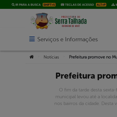
IR PARA A BUSCA
SHIFT+5
TECLAS DE ACESSO
ALT+P
M
Serviços e Informações
Abrir menu principal de navegação
Você está aqui:
>
>
Notícias
Prefeitura pr
O fim da tarde desta sexta-
municipal levou até a locali
nos bairros da cidade. Desta v