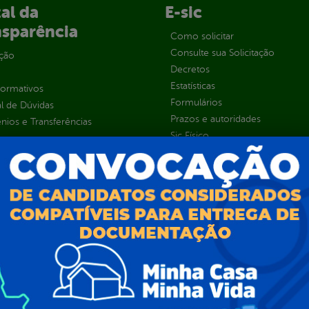
al da
E-sic
nsparência
Como solicitar
Consulte sua Solicitação
ção
Decretos
Estatísticas
normativos
Formulários
l de Dúvidas
Prazos e autoridades
ios e Transferências
Sic Físico
sas
Solicitar Recurso
s
Solicitar um pedido
as parlamentares
ura Organizacional
 Governo Digital
ções e Contratos
Públicas
jamento e Prestação de Contas
as
sos Humanos