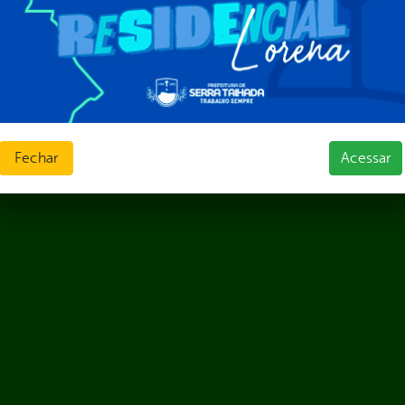
ias de Receitas
Fechar
Acessar