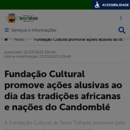
ACESSIBILIDADE
Acesso ráp
Busca
Serviços e Informações
Abrir menu principal de navegação
Você está aqui:
Notícias
Fundação Cultural promove ações alusivas ao dia das tradições africanas e nações do Candomblé
>
>
publicado: 22/03/2023 20h49,
última modificação: 22/03/2023 20h49
Fundação Cultural
promove ações alusivas ao
dia das tradições africanas
e nações do Candomblé
A Fundação Cultural de Serra Talhada promove pela