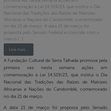
primeira vez nesta semana ações em
comemoração à Lei 14.519/23, que institui o Dia
Nacional das Tradições das Raízes de Matrizes
Africanas e Nações do Candomblé, comemorado
no dia 21 de março. A data 21 de março foi
proposta pelo Senado Federal e coincide com o
marco […]
Leia mais…
A Fundação Cultural de Serra Talhada promove pela
primeira vez nesta semana ações em
book
comemoração à Lei 14.519/23, que institui o Dia
Nacional das Tradições das Raízes de Matrizes
er
Africanas e Nações do Candomblé, comemorado
no dia 21 de março.
din
A data 21 de março foi proposta pelo Senado