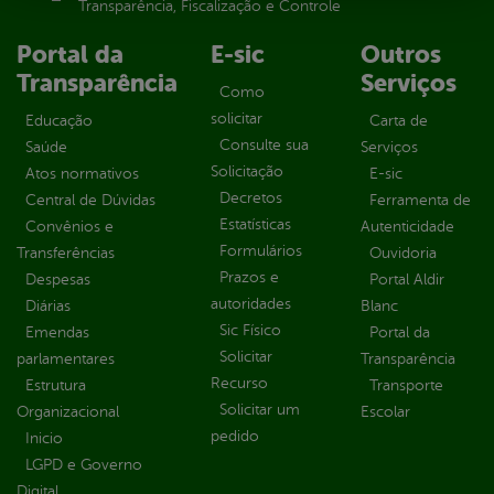
Transparência, Fiscalização e Controle
Portal da
E-sic
Outros
Transparência
Serviços
Como
solicitar
Educação
Carta de
Consulte sua
Saúde
Serviços
Solicitação
Atos normativos
E-sic
Decretos
Central de Dúvidas
Ferramenta de
Estatísticas
Convênios e
Autenticidade
Formulários
Transferências
Ouvidoria
Prazos e
Despesas
Portal Aldir
autoridades
Diárias
Blanc
Sic Físico
Emendas
Portal da
Solicitar
parlamentares
Transparência
Recurso
Estrutura
Transporte
Solicitar um
Organizacional
Escolar
pedido
Inicio
LGPD e Governo
Digital