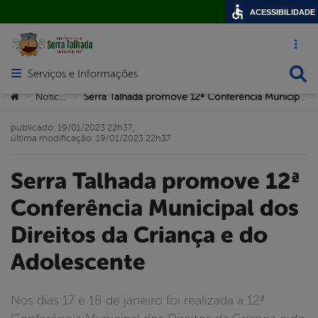
ACESSIBILIDADE
Acesso ráp
Busca
Serviços e Informações
Abrir menu principal de navegação
Você está aqui:
Notícias
Serra Talhada promove 12ª Conferência Municipal dos Direitos da Criança e do Adolescente
>
>
publicado: 19/01/2023 22h37,
última modificação: 19/01/2023 22h37
Serra Talhada promove 12ª
Conferência Municipal dos
Direitos da Criança e do
Adolescente
Nos dias 17 e 18 de janeiro foi realizada a 12ª