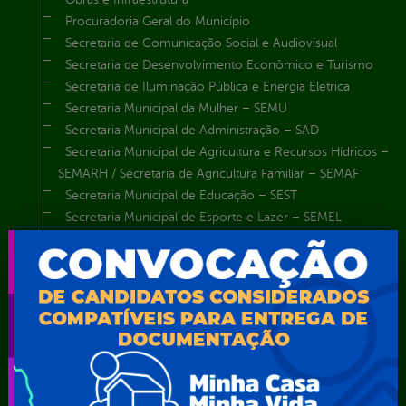
Procuradoria Geral do Município
Secretaria de Comunicação Social e Audiovisual
Secretaria de Desenvolvimento Econômico e Turismo
Secretaria de Iluminação Pública e Energia Elétrica
Secretaria Municipal da Mulher – SEMU
Secretaria Municipal de Administração – SAD
Secretaria Municipal de Agricultura e Recursos Hídricos –
SEMARH / Secretaria de Agricultura Familiar – SEMAF
Secretaria Municipal de Educação – SEST
Secretaria Municipal de Esporte e Lazer – SEMEL
Secretaria Municipal de Finanças – SECFIN
Secretaria Municipal de Governo – SEGOV
Secretaria Municipal de Meio Ambiente – SEMA
Secretaria Municipal de Planejamento e Gestão – SEPLAG
Secretaria Municipal de Relações Institucionais – SEMRI
Secretaria Municipal de Saúde – SMS
Secretaria Municipal de Serviços Públicos – SEMUSP
Superintendência de Trânsito e Transportes de Serra