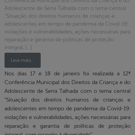
Conferência Municipal dos Direitos da Criança e do
Adolescente de Serra Talhada com o tema central
“Situação dos direitos humanos de crianças e
adolescentes em tempo de pandemia da Covid-19:
violações e vulnerabilidades, ações necessárias para
reparação e garantia de políticas de proteção
integral, […]
Leia mais…
Nos dias 17 e 18 de janeiro foi realizada a 12ª
Conferência Municipal dos Direitos da Criança e do
book
Adolescente de Serra Talhada com o tema central
“Situação dos direitos humanos de crianças e
er
adolescentes em tempo de pandemia da Covid-19:
violações e vulnerabilidades, ações necessárias para
reparação e garantia de políticas de proteção
din
integral, com respeito à diversidade”.