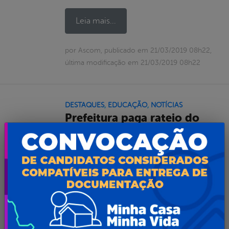
Leia mais...
por Ascom, publicado em 21/03/2019 08h22,
última modificação em 21/03/2019 08h22
DESTAQUES
,
EDUCAÇÃO
,
NOTÍCIAS
Prefeitura paga rateio do
FUNDEB 60% 2018 aos
professores
Mais de 1 milhão e 400 mil reais
foram rateados entre os efetivos da
categoria
Leia mais...