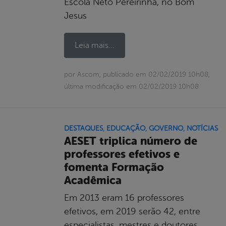
Escola Neto Pereirinha, no Bom
Jesus
Leia mais...
por Ascom, publicado em 02/02/2019 10h08,
última modificação em 02/02/2019 10h08
DESTAQUES
,
EDUCAÇÃO
,
GOVERNO
,
NOTÍCIAS
AESET triplica número de
professores efetivos e
fomenta Formação
Acadêmica
Em 2013 eram 16 professores
efetivos, em 2019 serão 42, entre
especialistas, mestres e doutores