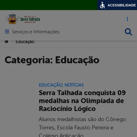
ACESSIBILIDADE
Acesso ráp
Busca
Serviços e Informações
Abrir menu principal de navegação
Você está aqui:
Educação
>
Categoria:
Educação
EDUCAÇÃO
,
NOTÍCIAS
Serra Talhada conquista 09
medalhas na Olimpíada de
Raciocínio Lógico
Alunos medalhistas são do Cônego
Torres, Escola Fausto Pereira e
Colégio Aplicação