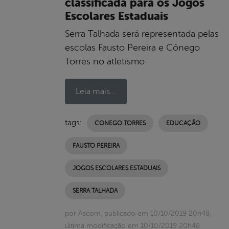
classificada para os Jogos
Escolares Estaduais
Serra Talhada será representada pelas
escolas Fausto Pereira e Cônego
Torres no atletismo
Leia mais...
tags:
CONEGO TORRES
EDUCAÇÃO
FAUSTO PEREIRA
JOGOS ESCOLARES ESTADUAIS
SERRA TALHADA
por Ascom, publicado em 10/10/2019 20h48,
última modificação em 10/10/2019 20h48