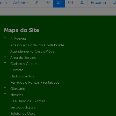
eira
Anterior
01
02
03
04
05
Próxima
Ú
Mapa do Site
A Prefeita
Acesso ao Portal do Contribuinte
Agendamento CastroMóvel
Área do Servidor
Cadastro Cultural
Contato
Dados abertos
Feriados e Pontos Facultativos
Glossário
Notícias
Resultado de Exames
Serviços digitais
Telefones Úteis