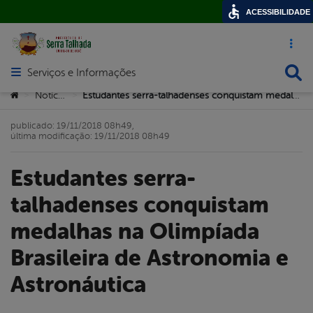
ACESSIBILIDADE
Acesso ráp
Busca
Serviços e Informações
Abrir menu principal de navegação
Você está aqui:
Notícias
Estudantes serra-talhadenses conquistam medalhas na Olimpíada Brasileira de Astronomia e Astronáutica
>
>
publicado: 19/11/2018 08h49,
última modificação: 19/11/2018 08h49
Estudantes serra-
talhadenses conquistam
medalhas na Olimpíada
Brasileira de Astronomia e
Astronáutica