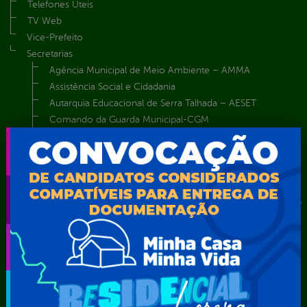
Telefones Úteis
TV Web
Vice-Prefeito
Secretarias
Agência Municipal de Meio Ambiente – AMMA
Assistência Social e Cidadania
Autarquia Educacional de Serra Talhada – AESET
Comando da Guarda Municipal-CGM
Diretoria da Defesa Civil
FUNDAÇÃO CULTURAL DE SERRA TALHADA
Gabinete da Prefeita
Gabinete do Vice-Prefeito
Instituto de Previdência Própria dos Servidores Públicos do
Município de Serra Talhada-IPPS
Obras e Infraestrutura
Procuradoria Geral do Município
Secretaria de Comunicação Social e Audiovisual
Secretaria de Desenvolvimento Econômico e Turismo
Secretaria de Iluminação Pública e Energia Elétrica