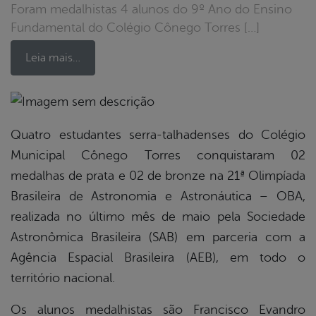
Foram medalhistas 4 alunos do 9º Ano do Ensino
Fundamental do Colégio Cônego Torres […]
Leia mais…
book
Quatro estudantes serra-talhadenses do Colégio
Municipal Cônego Torres conquistaram 02
medalhas de prata e 02 de bronze na 21ª Olimpíada
er
Brasileira de Astronomia e Astronáutica – OBA,
realizada no último mês de maio pela Sociedade
din
Astronômica Brasileira (SAB) em parceria com a
Agência Espacial Brasileira (AEB), em todo o
território nacional.
Os alunos medalhistas são Francisco Evandro