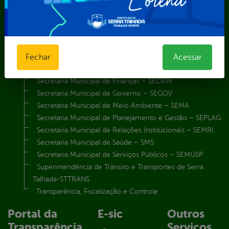
Secretaria Municipal da Mulher – SEMU
Secretaria Municipal de Administração – SAD
Secretaria Municipal de Agricultura e Recursos Hídricos –
SEMARH / Secretaria de Agricultura Familiar – SEMAF
Secretaria Municipal de Educação – SEST
Fechar
Acessar
Secretaria Municipal de Esporte e Lazer – SEMEL
Secretaria Municipal de Finanças – SECFIN
Secretaria Municipal de Governo – SEGOV
Secretaria Municipal de Meio Ambiente – SEMA
Secretaria Municipal de Planejamento e Gestão – SEPLAG
Secretaria Municipal de Relações Institucionais – SEMRI
Secretaria Municipal de Saúde – SMS
Secretaria Municipal de Serviços Públicos – SEMUSP
Superintendência de Trânsito e Transportes de Serra
Talhada-STTRANS
Transparência, Fiscalização e Controle
Portal da
E-sic
Outros
Transparência
Serviços