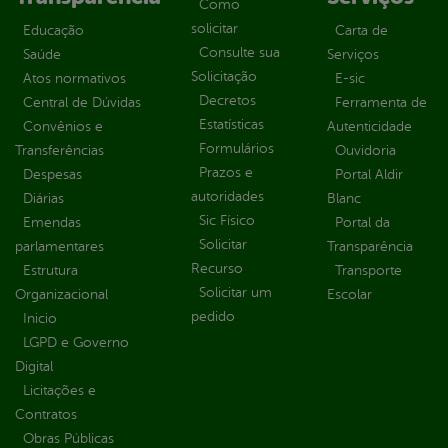
Como
solicitar
Educação
Carta de
Consulte sua
Saúde
Serviços
Solicitação
Atos normativos
E-sic
Decretos
Central de Dúvidas
Ferramenta de
Estatísticas
Convênios e
Autenticidade
Formulários
Transferências
Ouvidoria
Prazos e
Despesas
Portal Aldir
autoridades
Diárias
Blanc
Sic Físico
Emendas
Portal da
Solicitar
parlamentares
Transparência
Recurso
Estrutura
Transporte
Solicitar um
Organizacional
Escolar
pedido
Inicio
LGPD e Governo
Digital
Licitações e
Contratos
Obras Públicas