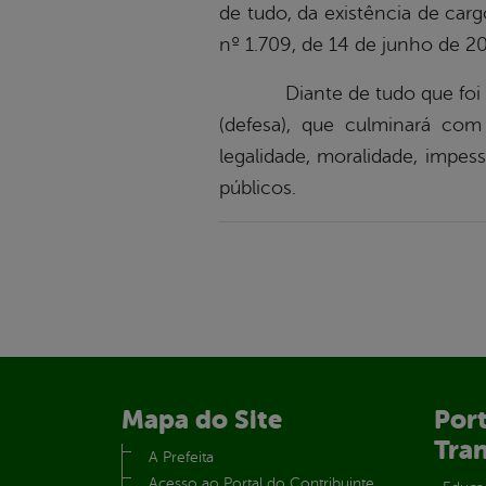
de tudo, da existência de ca
nº 1.709, de 14 de junho de 2
Diante de tudo que foi expo
(defesa), que culminará com
legalidade, moralidade, impes
públicos.
Mapa do Site
Port
Tra
A Prefeita
Acesso ao Portal do Contribuinte