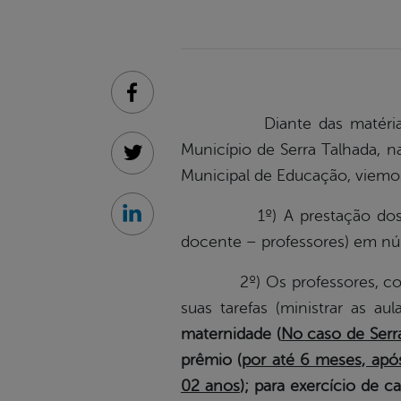
Facebook
Diante das matérias veicu
Município de Serra Talhada, na
Twitter
Municipal de Educação, viemos
1º) A prestação dos serviç
Linkedin
docente – professores) em nú
2º) Os professores, como t
suas tarefas (ministrar as au
maternidade (
No caso de Serra
prêmio (
por até 6 meses, apó
02 anos
); para exercício de 