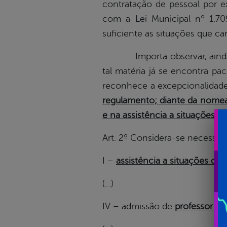
contratação de pessoal por e
com a Lei Municipal nº 1.70
suficiente as situações que car
Importa observar, ainda, que
tal matéria já se encontra pa
reconhece a excepcionalidade
regulamento; diante da nomeaçã
e na assistência a situações d
Art. 2º Considera-se necessid
I –
assistência a situações de 
(…)
IV – admissão de
professor su