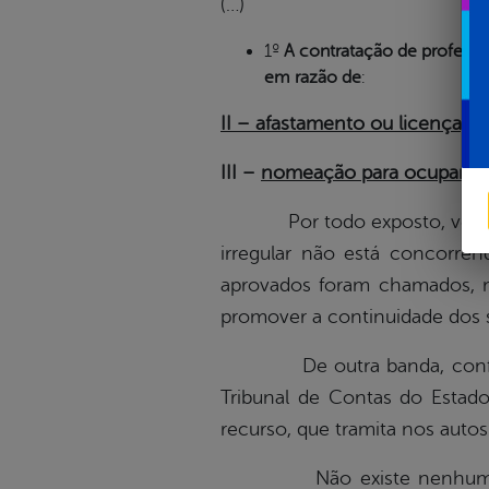
(…)
1º
A contratação de professor 
em razão de
:
II – afastamento ou licença, 
III –
nomeação para ocupar carg
Por todo exposto, vem-se es
irregular não está concorre
aprovados foram chamados, 
promover a continuidade dos 
De outra banda, conforme j
Tribunal de Contas do Estad
recurso, que tramita nos aut
Não existe nenhuma vedaçã