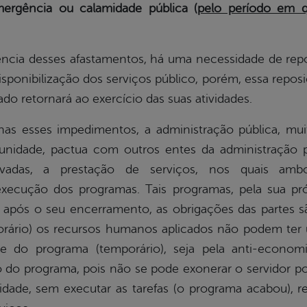
mergência ou calamidade pública (
pelo período em 
esses afastamentos, há uma necessidade de reposi
isponibilização dos serviços público, porém, essa reposiç
do retornará ao exercício das suas atividades.
s impedimentos, a administração pública, muitas
unidade, pactua com outros entes da administração p
ivadas, a prestação de serviços, nos quais am
execução dos programas. Tais programas, pela sua pr
, após o seu encerramento, as obrigações das partes s
ário) os recursos humanos aplicados não podem ter um 
ade do programa (temporário), seja pela anti-econom
 do programa, pois não se pode exonerar o servidor p
idade, sem executar as tarefas (o programa acabou)