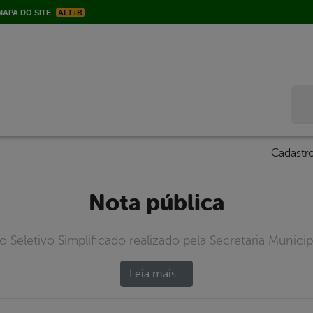
APA DO SITE
ALT+B
Bus
Cadastro
Nota pública
 Seletivo Simplificado realizado pela Secretaria Munici
Leia mais…