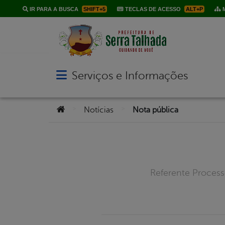
IR PARA A BUSCA
SHIFT+5
TECLAS DE ACESSO
ALT+P
M
Serviços e Informações
Abrir menu principal de navegação
Você está aqui:
>
>
Notícias
Nota pública
Referente Processo