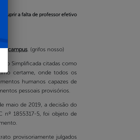
 suprir a falta de professor efetivo
r de campus
. (grifos nosso)
ão Simplificada citadas como
ltimo certame, onde todos os
rumentos humanos capazes de
entos pessoais provisórios.
 maio de 2019, a decisão do
 nº 1855317-5, foi objeto de
amento.
o provisoriamente julgados