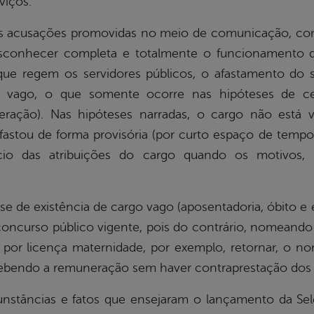
viços.
usações promovidas no meio de comunicação, co
sconhecer completa e totalmente o funcionamento d
que regem os servidores públicos, o afastamento do se
o vago, o que somente ocorre nas hipóteses de ce
neração). Nas hipóteses narradas, o cargo não está
e afastou de forma provisória (por curto espaço de temp
ício das atribuições do cargo quando os motivos, 
existência de cargo vago (aposentadoria, óbito e e
curso público vigente, pois do contrário, nomeando
 por licença maternidade, por exemplo, retornar, o n
ecebendo a remuneração sem haver contraprestação dos se
ias e fatos que ensejaram o lançamento da Seleçã