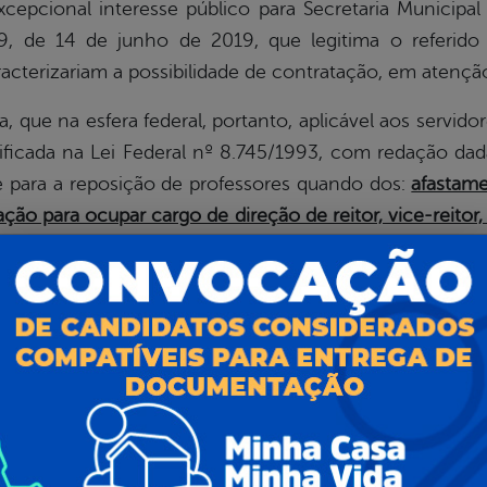
xcepcional interesse público para Secretaria Municipa
9, de 14 de junho de 2019, que legitima o referid
acterizariam a possibilidade de contratação, em atenção 
 na esfera federal, portanto, aplicável aos servido
cificada na Lei Federal nº 8.745/1993, com redação dad
 para a reposição de professores quando dos:
afastame
o para ocupar cargo de direção de reitor, vice-reitor,
e calamidade pública.
In verbis:
ade temporária de excepcional interesse público:
calamidade pública
;
bstituto
e professor visitante;