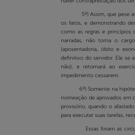
haver contraprestação dos ser
5º) Assim, que pese as ac
os fatos, e demonstrando de
como as regras e princípios 
narradas, não torna o carg
(aposentadoria, óbito e exo
definitivo do servidor. Ele s
não), e retornará ao exerc
impedimento cessarem.
6º) Somente na hipótese de 
nomeação de aprovados em con
provisório, quando o afastado
para executar suas tarefas, r
Essas foram as circunstânc