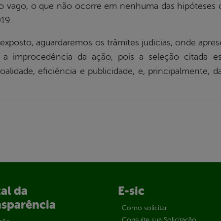
rgo vago, o que não ocorre em nenhuma das hipóteses 
019.
sto, aguardaremos os trâmites judicias, onde apres
 a improcedência da ação, pois a seleção citada est
soalidade, eficiência e publicidade, e, principalmente,
al da
E-sic
nsparência
Como solicitar
Consulte sua Solicitação