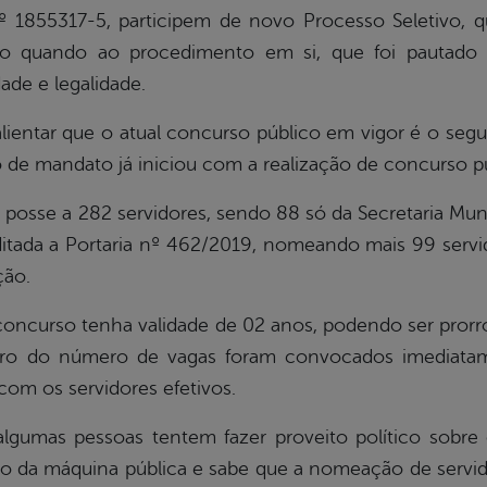
º 1855317-5, participem de novo Processo Seletivo, 
 quando ao procedimento em si, que foi pautado pe
dade e legalidade.
ar que o atual concurso público em vigor é o segund
 de mandato já iniciou com a realização de concurso pú
e a 282 servidores, sendo 88 só da Secretaria Muni
itada a Portaria nº 462/2019, nomeando mais 99 servi
ção.
rso tenha validade de 02 anos, podendo ser prorro
ntro do número de vagas foram convocados imediata
m os servidores efetivos.
pessoas tentem fazer proveito político sobre os 
da máquina pública e sabe que a nomeação de servido