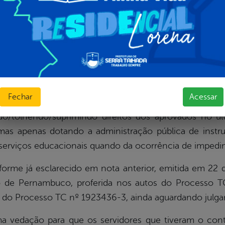
substituto de que trata o inciso IV do caput poderá ocorrer para
na forma do regulamento;
o de direção de reitor, vice-reitor, pró-reitor e direto
Fechar
Acessar
clarecer que as contratações decorrentes da Seleç
ndo/tolhendo/suprimindo direitos dos aprovados no ú
mas apenas dotando a administração pública de inst
serviços educacionais quando da ocorrência de impedim
á esclarecido em nota anterior, emitida em 22 de
o de Pernambuco, proferida nos autos do Processo TC
os do Processo TC nº 1923436-3, ainda aguardando julg
o para que os servidores que tiveram o contrat