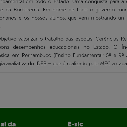
undamental em todo o Estado. Uma conquista para a e
de da Borborema. Em nome de todo o governo munici
uncionários e os nossos alunos, que vem mostrando 
.
tivo valorizar o trabalho das escolas, Gerências R
bons desempenhos educacionais no Estado. O Ín
ica em Pernambuco (Ensino Fundamental: 5º e 9º 
a avaliativa do IDEB – que é realizado pelo MEC a cada
al da
E-sic