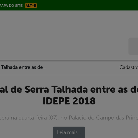
APA DO SITE
ALT+B
Bus
Escola municipal de Serra Talhada entre as dez melhores no IDEPE 2018
Cadastro
IDEPE 2018
rá na quarta-feira (07), no Palácio do Campo das Princ
Leia mais…