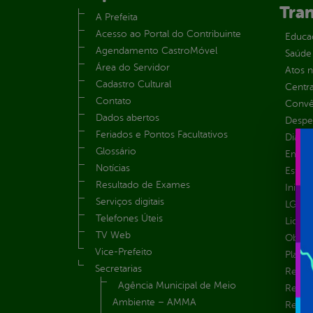
Tra
A Prefeita
Acesso ao Portal do Contribuinte
Educa
Agendamento CastroMóvel
Saúde
Área do Servidor
Atos 
Cadastro Cultural
Centra
Contato
Convên
Dados abertos
Despe
Feriados e Pontos Facultativos
Diária
Glossário
Emend
Notícias
Estrut
Resultado de Exames
Inicio
Serviços digitais
LGPD e
Telefones Úteis
Licita
TV Web
Obras 
Vice-Prefeito
Plane
Secretarias
Receit
Agência Municipal de Meio
Recur
Ambiente – AMMA
Renúnc