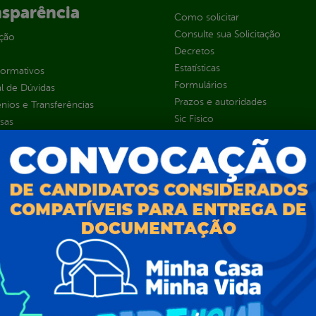
nsparência
Como solicitar
Consulte sua Solicitação
ção
Decretos
Estatísticas
normativos
Formulários
l de Dúvidas
Prazos e autoridades
ios e Transferências
Sic Físico
sas
Solicitar Recurso
s
Solicitar um pedido
as parlamentares
ura Organizacional
 Governo Digital
ções e Contratos
Públicas
jamento e Prestação de Contas
as
sos Humanos
ias de Receitas