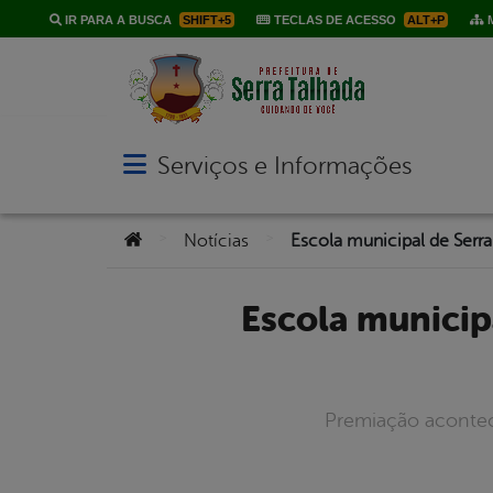
IR PARA A BUSCA
SHIFT+5
TECLAS DE ACESSO
ALT+P
M
Serviços e Informações
Abrir menu principal de navegação
Você está aqui:
>
>
Notícias
Escola municipal de Serra Talhada entre as dez melhores no
Premiação acontece