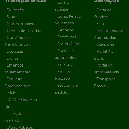
Transparência
Serviços
Como
solicitar
Educação
Carta de
Consulte sua
Saúde
Serviços
Solicitação
Atos normativos
E-sic
Decretos
Central de Dúvidas
Ferramenta de
Estatísticas
Convênios e
Autenticidade
Formulários
Transferências
Ouvidoria
Prazos e
Despesas
Portal Aldir
autoridades
Diárias
Blanc
Sic Físico
Emendas
Portal da
Solicitar
parlamentares
Transparência
Recurso
Estrutura
Transporte
Solicitar um
Organizacional
Escolar
pedido
Inicio
LGPD e Governo
Digital
Licitações e
Contratos
Obras Públicas