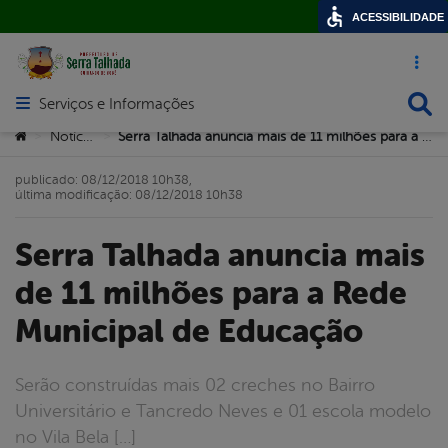
ACESSIBILIDADE
Acesso ráp
Busca
Serviços e Informações
Abrir menu principal de navegação
Você está aqui:
Notícias
Serra Talhada anuncia mais de 11 milhões para a Rede Municipal de Educação
>
>
publicado: 08/12/2018 10h38,
última modificação: 08/12/2018 10h38
Serra Talhada anuncia mais
de 11 milhões para a Rede
Municipal de Educação
Serão construídas mais 02 creches no Bairro
Universitário e Tancredo Neves e 01 escola modelo
no Vila Bela […]