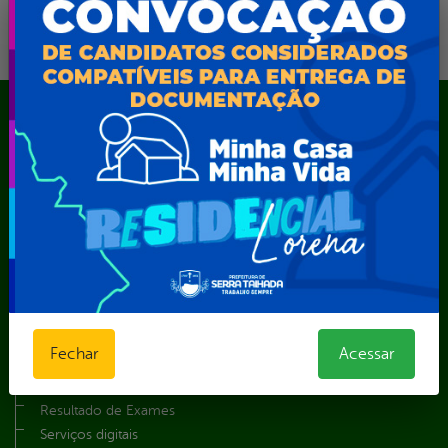
Mapa do Site
A Prefeita
Acesso ao Portal do Contribuinte
Agendamento CastroMóvel
Área do Servidor
Cadastro Cultural
Contato
Dados abertos
Feriados e Pontos Facultativos
Fechar
Acessar
Glossário
Notícias
Resultado de Exames
Serviços digitais