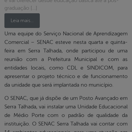
e vai oferecer desde educação básica até a pós-
graduação […]
Leia mais…
Uma equipe do Serviço Nacional de Aprendizagem
Comercial – SENAC esteve nesta quarta e quinta-
book
feira em Serra Talhada, onde participou de uma
reunião com a Prefeitura Municipal e com as
er
entidades locais, como CDL e SINDICOM, para
apresentar o projeto técnico e de funcionamento
da unidade que será implantada no município.
din
O SENAC, que já dispõe de um Posto Avançado em
Serra Talhada, vai instalar uma Unidade Educacional
de Médio Porte com o padrão de qualidade da
instituição. O SENAC Serra Talhada vai contar com