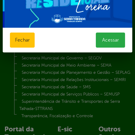
Secretaria de Iluminação Pública e Energia Elétrica
Secretaria Municipal da Mulher – SEMU
Secretaria Municipal de Administração – SAD
Secretaria Municipal de Agricultura e Recursos Hídricos –
SEMARH / Secretaria de Agricultura Familiar – SEMAF
Secretaria Municipal de Educação – SEST
Fechar
Acessar
Secretaria Municipal de Esporte e Lazer – SEMEL
Secretaria Municipal de Finanças – SECFIN
Secretaria Municipal de Governo – SEGOV
Secretaria Municipal de Meio Ambiente – SEMA
Secretaria Municipal de Planejamento e Gestão – SEPLAG
Secretaria Municipal de Relações Institucionais – SEMRI
Secretaria Municipal de Saúde – SMS
Secretaria Municipal de Serviços Públicos – SEMUSP
Superintendência de Trânsito e Transportes de Serra
Talhada-STTRANS
Transparência, Fiscalização e Controle
Portal da
E-sic
Outros