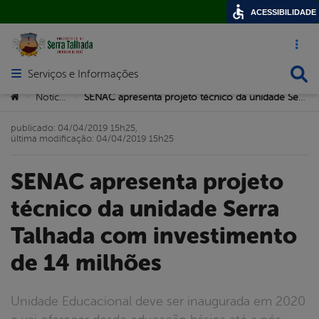
ACESSIBILIDADE
Acesso ráp
Busca
Serviços e Informações
Abrir menu principal de navegação
Você está aqui:
Notícias
SENAC apresenta projeto técnico da unidade Serra Talhada com investimento de 14 milhões
>
>
publicado: 04/04/2019 15h25,
última modificação: 04/04/2019 15h25
SENAC apresenta projeto
técnico da unidade Serra
Talhada com investimento
de 14 milhões
Unidade Educacional deve ser inaugurada em 2020