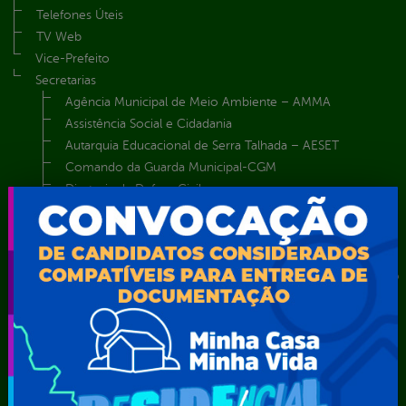
Telefones Úteis
TV Web
Vice-Prefeito
Secretarias
Agência Municipal de Meio Ambiente – AMMA
Assistência Social e Cidadania
Autarquia Educacional de Serra Talhada – AESET
Comando da Guarda Municipal-CGM
Diretoria da Defesa Civil
FUNDAÇÃO CULTURAL DE SERRA TALHADA
Gabinete da Prefeita
Gabinete do Vice-Prefeito
Instituto de Previdência Própria dos Servidores Públicos do
Município de Serra Talhada-IPPS
Obras e Infraestrutura
Procuradoria Geral do Município
Secretaria de Comunicação Social e Audiovisual
Secretaria de Desenvolvimento Econômico e Turismo