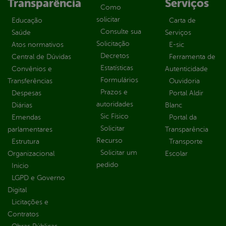
Transparência
Serviços
Como
solicitar
Educação
Carta de
Consulte sua
Saúde
Serviços
Solicitação
Atos normativos
E-sic
Decretos
Central de Dúvidas
Ferramenta de
Estatísticas
Convênios e
Autenticidade
Formulários
Transferências
Ouvidoria
Prazos e
Despesas
Portal Aldir
autoridades
Diárias
Blanc
Sic Físico
Emendas
Portal da
Solicitar
parlamentares
Transparência
Recurso
Estrutura
Transporte
Solicitar um
Organizacional
Escolar
pedido
Inicio
LGPD e Governo
Digital
Licitações e
Contratos