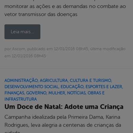
monitorar as ações e as demandas no combate ao
vetor transmissor das doenças
Leia mais...
por Ascom, publicado em 12/01/2016 08h45, última modificação
em 12/01/2016 08h45
ADMINISTRAÇÃO
,
AGRICULTURA
,
CULTURA E TURISMO
,
DESENVOLVIMENTO SOCIAL
,
EDUCAÇÃO
,
ESPORTES E LAZER
,
FINANÇAS
,
GOVERNO
,
MULHER
,
NOTÍCIAS
,
OBRAS E
INFRASTRUTURA
Um Doce de Natal: Adote uma Criança
Campanha idealizada pela Primeira Dama, Karina
Rodrigues, leva alegria a centenas de crianças da
cidade