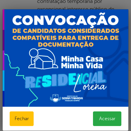
contratação temporária por
excepcional interesse público de
vários cargos
Leia mais...
por Ascom, publicado em 17/02/2017 20h51,
última modificação em 17/02/2017 20h51
ADMINISTRAÇÃO
,
AGRICULTURA
,
ESPORTES E
LAZER
,
OBRAS E INFRASTRUTURA
,
SERVIÇOS
PÚBLICOS
Processo Seletivo da
Secretaria de Administração
Fechar
Acessar
A Secretaria Municipal de
Administração abriu processo seletivo