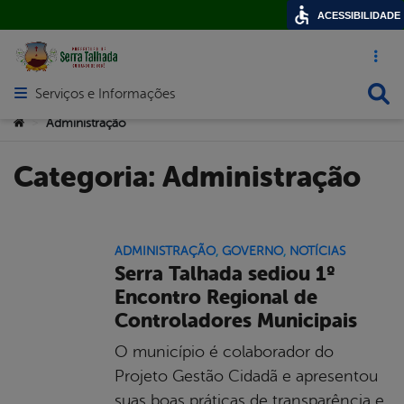
ACESSIBILIDADE
Acesso ráp
Busca
Serviços e Informações
Abrir menu principal de navegação
Você está aqui:
Administração
>
Categoria:
Administração
ADMINISTRAÇÃO
,
GOVERNO
,
NOTÍCIAS
Serra Talhada sediou 1º
Encontro Regional de
Controladores Municipais
O município é colaborador do
Projeto Gestão Cidadã e apresentou
suas boas práticas de transparência e