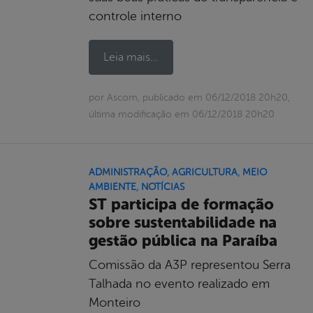
controle interno
Leia mais...
por Ascom, publicado em 06/12/2018 20h20,
última modificação em 06/12/2018 20h20
ADMINISTRAÇÃO
,
AGRICULTURA
,
MEIO
AMBIENTE
,
NOTÍCIAS
ST participa de formação
sobre sustentabilidade na
gestão pública na Paraíba
Comissão da A3P representou Serra
Talhada no evento realizado em
Monteiro