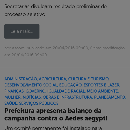
Secretarias divulgam resultado preliminar de
processo seletivo
Leia mais...
por Ascom, publicado em 20/04/2016 09h00, última modificação
em 20/04/2016 09h00
ADMINISTRAÇÃO
,
AGRICULTURA
,
CULTURA E TURISMO
,
DESENVOLVIMENTO SOCIAL
,
EDUCAÇÃO
,
ESPORTES E LAZER
,
FINANÇAS
,
GOVERNO
,
IGUALDADE RACIAL
,
MEIO AMBIENTE
,
MULHER
,
NOTÍCIAS
,
OBRAS E INFRASTRUTURA
,
PLANEJAMENTO
,
SAÚDE
,
SERVIÇOS PÚBLICOS
Prefeitura apresenta balanço da
campanha contra o Aedes aegypti
Um comitê permanente foi instalado para