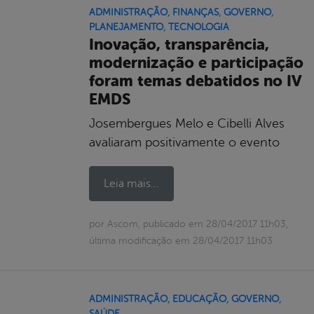
ADMINISTRAÇÃO
,
FINANÇAS
,
GOVERNO
,
PLANEJAMENTO
,
TECNOLOGIA
Inovação, transparência,
modernização e participação
foram temas debatidos no IV
EMDS
Josembergues Melo e Cibelli Alves
avaliaram positivamente o evento
Leia mais...
por Ascom, publicado em 28/04/2017 11h03,
última modificação em 28/04/2017 11h03
ADMINISTRAÇÃO
,
EDUCAÇÃO
,
GOVERNO
,
SAÚDE