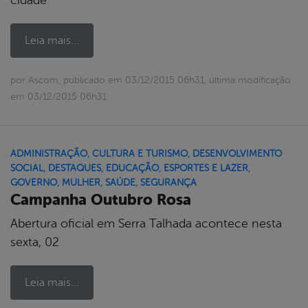
Leia mais...
por Ascom, publicado em 03/12/2015 06h31, última modificação
em 03/12/2015 06h31
ADMINISTRAÇÃO
,
CULTURA E TURISMO
,
DESENVOLVIMENTO
SOCIAL
,
DESTAQUES
,
EDUCAÇÃO
,
ESPORTES E LAZER
,
GOVERNO
,
MULHER
,
SAÚDE
,
SEGURANÇA
Campanha Outubro Rosa
Abertura oficial em Serra Talhada acontece nesta
sexta, 02
Leia mais...