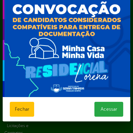
Portal da
E-sic
Outros
Transparência
Serviços
Como
solicitar
Educação
Carta de
Consulte sua
Saúde
Serviços
Solicitação
Atos normativos
E-sic
Decretos
Central de Dúvidas
Ferramenta de
Estatísticas
Convênios e
Autenticidade
Formulários
Transferências
Ouvidoria
Prazos e
Despesas
Portal Aldir
autoridades
Diárias
Blanc
Sic Físico
Emendas
Portal da
Solicitar
parlamentares
Transparência
Recurso
Estrutura
Transporte
Solicitar um
Organizacional
Escolar
pedido
Inicio
Fechar
Acessar
LGPD e Governo
Digital
Licitações e
Contratos