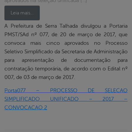
aprovados na seleção unificada […]
Leia mais…
A Prefeitura de Serra Talhada divulgou a Portaria
PMST/SAd nº 077, de 20 de março de 2017, que
book
convoca mais cinco aprovados no Processo
Seletivo Simplificado da Secretaria de Administração
er
para apresentação de documentação para
contratação temporária, de acordo com o Edital nº
007, de 03 de março de 2017.
din
Porta077 – PROCESSO DE SELECAO
SIMPLIFICADO UNIFICADO – 2017 –
CONVOCACAO 2