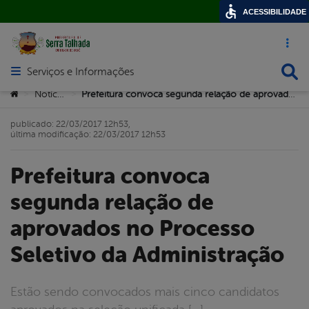
ACESSIBILIDADE
Acesso ráp
Busca
Serviços e Informações
Abrir menu principal de navegação
Você está aqui:
Notícias
Prefeitura convoca segunda relação de aprovados no Processo Seletivo da Administração
>
>
publicado: 22/03/2017 12h53,
última modificação: 22/03/2017 12h53
Prefeitura convoca
segunda relação de
aprovados no Processo
Seletivo da Administração
Estão sendo convocados mais cinco candidatos