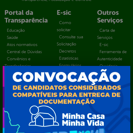
Portal da
E-sic
Outros
Transparência
Serviços
Como
solicitar
Educação
Carta de
Consulte sua
Saúde
Serviços
Solicitação
Atos normativos
E-sic
Decretos
Central de Dúvidas
Ferramenta de
Estatísticas
Convênios e
Autenticidade
Formulários
Transferências
Ouvidoria
Prazos e
Despesas
Portal Aldir
autoridades
Diárias
Blanc
Sic Físico
Emendas
Portal da
Solicitar
parlamentares
Transparência
Recurso
Estrutura
Transporte
Solicitar um
Organizacional
Escolar
pedido
Inicio
LGPD e Governo
Digital