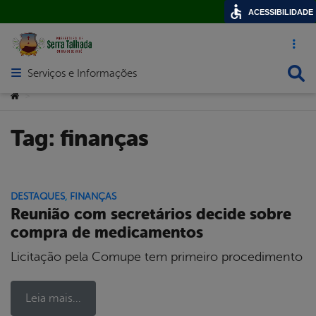
ACESSIBILIDADE
Acesso ráp
Busca
Serviços e Informações
Abrir menu principal de navegação
Você está aqui:
>
Tag:
finanças
DESTAQUES
,
FINANÇAS
Reunião com secretários decide sobre
compra de medicamentos
Licitação pela Comupe tem primeiro procedimento
Leia mais...