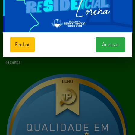
Licitações e
Contratos
Obras Públicas
Planejamento e
Prestação de Contas
Receitas
Fechar
Acessar
Recursos Humanos
Renúncias de
Receitas