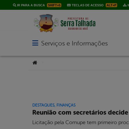
IR PARA A BUSCA
SHIFT+5
TECLAS DE ACESSO
ALT+P
M
Serviços e Informações
Abrir menu principal de navegação
Você está aqui:
>
DESTAQUES
,
FINANÇAS
Reunião com secretários decid
Licitação pela Comupe tem primeiro pro