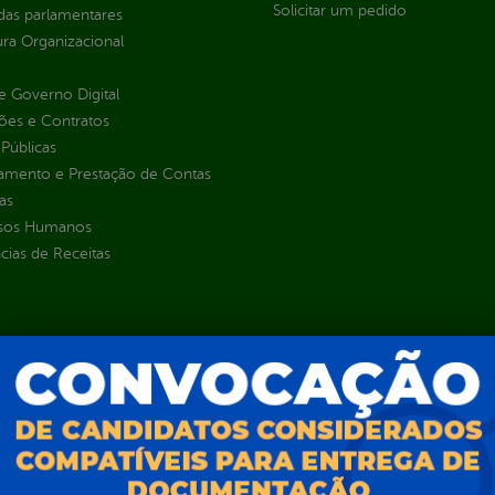
Solicitar um pedido
as parlamentares
ura Organizacional
 Governo Digital
ções e Contratos
Públicas
jamento e Prestação de Contas
as
sos Humanos
ias de Receitas