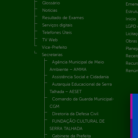
Glossário
Emend
Notícias
Estrut
Resultado de Exames
Inicio
Serviços digitais
LGPD e
Telefones Úteis
Licita
TV Web
Obras 
Vice-Prefeito
Plane
Secretarias
Receit
Agência Municipal de Meio
Recur
Ambiente – AMMA
Renúnc
Assistência Social e Cidadania
Autarquia Educacional de Serra
Talhada – AESET
Comando da Guarda Municipal-
CGM
Diretoria da Defesa Civil
FUNDAÇÃO CULTURAL DE
SERRA TALHADA
Gabinete da Prefeita