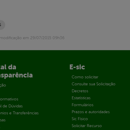
S
 modificação em 29/07/2015 09h36
al da
E-sic
nsparência
Como solicitar
Consulte sua Solicitação
ção
Decretos
Estatísticas
normativos
Formulários
l de Dúvidas
Prazos e autoridades
ios e Transferências
Sic Físico
sas
Solicitar Recurso
s