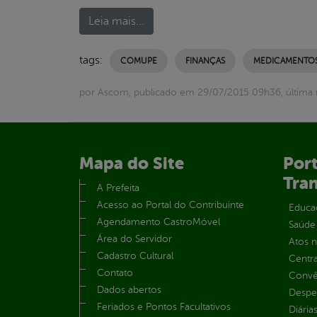
Leia mais...
tags:
COMUPE
FINANÇAS
MEDICAMENTO
por Ascom, publicado em 29/07/2015 09h36, última
Mapa do Site
Port
Tra
A Prefeita
Acesso ao Portal do Contribuinte
Educa
Agendamento CastroMóvel
Saúde
Área do Servidor
Atos 
Cadastro Cultural
Centra
Contato
Convên
Dados abertos
Despe
Feriados e Pontos Facultativos
Diária