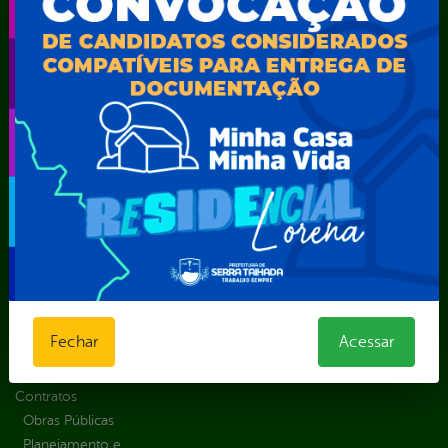
solicitar
Educação
Carta de
Consulte sua
Saúde
Serviços
Solicitação
Atos normativos
E-sic
Decretos
Central de Dúvidas
Ferramenta de
Estatísticas
Convênios e
Autenticidade
Formulários
Transferências
Ouvidoria
Prazos e
Despesas
Portal Aldir
autoridades
Diárias
Blanc
Sic Físico
Emendas
Portal da
Solicitar
parlamentares
Transparência
Recurso
Estrutura
Transporte
Solicitar um
Organizacional
Escolar
pedido
Inicio
LGPD e Governo
Fechar
Acessar
Digital
Licitações e
Contratos
Obras Públicas
Planejamento e