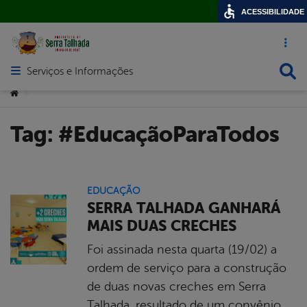
ACESSIBILIDADE
Acesso ráp
Busca
Serviços e Informações
Abrir menu principal de navegação
Você está aqui:
>
Tag:
#EducaçãoParaTodos
EDUCAÇÃO
SERRA TALHADA GANHARÁ
MAIS DUAS CRECHES
Foi assinada nesta quarta (19/02) a
ordem de serviço para a construção
de duas novas creches em Serra
Talhada, resultado de um convênio