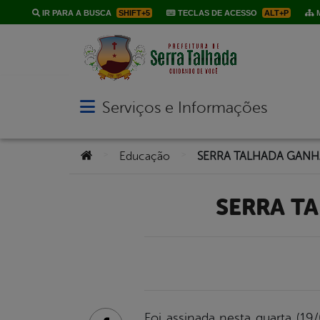
IR PARA A BUSCA
SHIFT+5
TECLAS DE ACESSO
ALT+P
M
Serviços e Informações
Abrir menu principal de navegação
Você está aqui:
>
>
Educação
SERRA 
Foi assinada nesta quarta (1