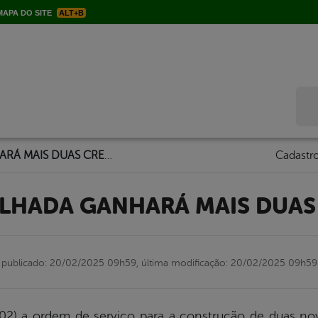
APA DO SITE
ALT+B
Bus
SERRA TALHADA GANHARÁ MAIS DUAS CRECHES
Cadastro
TALHADA GANHARÁ MAIS DUAS
publicado: 20/02/2025 09h59,
última modificação: 20/02/2025 09h59
9/02) a ordem de serviço para a construção de duas no