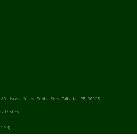
25 - Nossa Sra. da Penha, Serra Talhada - PE, 56903-
às 13:30hs
1.2.4)