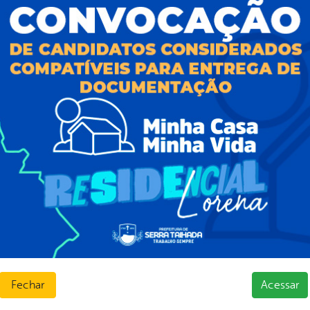
sos Humanos
ias de Receitas
Fechar
Acessar