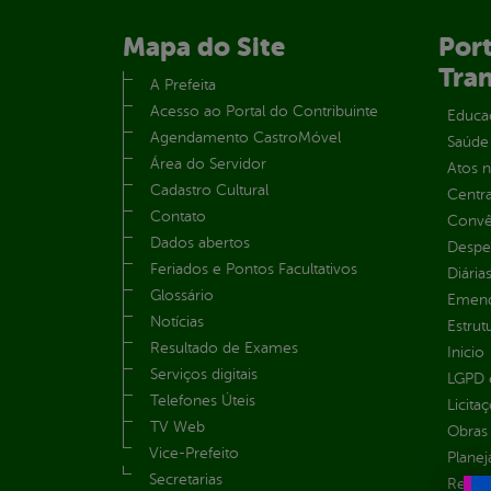
Mapa do Site
Port
Tra
A Prefeita
Acesso ao Portal do Contribuinte
Educa
Agendamento CastroMóvel
Saúde
Área do Servidor
Atos 
Cadastro Cultural
Centra
Contato
Convên
Dados abertos
Despe
Feriados e Pontos Facultativos
Diária
Glossário
Emend
Notícias
Estrut
Resultado de Exames
Inicio
Serviços digitais
LGPD e
Telefones Úteis
Licita
TV Web
Obras 
Vice-Prefeito
Plane
Secretarias
Receit