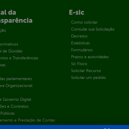
al da
E-sic
nsparência
Como solicitar
Consulte sua Solicitação
ção
Decretos
Estatísticas
normativos
Formulários
l de Dúvidas
Prazos e autoridades
ios e Transferências
Sic Físico
sas
Solicitar Recurso
s
Solicitar um pedido
as parlamentares
ura Organizacional
 Governo Digital
ções e Contratos
Públicas
jamento e Prestação de Contas
as