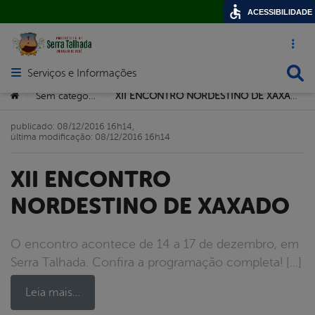
ACESSIBILIDADE
Acesso ráp
Busca
Serviços e Informações
Abrir menu principal de navegação
Você está aqui:
Sem categoria
XII ENCONTRO NORDESTINO DE XAXADO
>
>
publicado: 08/12/2016 16h14,
última modificação: 08/12/2016 16h14
XII ENCONTRO
NORDESTINO DE XAXADO
O encontro acontece de 14 a 17 de dezembro, em
Serra Talhada. Confira a programação completa! […]
Leia mais…