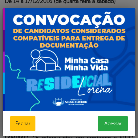
De 14 a 17/12/2016 (de quarta feira a sábado)
15 às 17 horas.
Oficina de confecção e manuseio de boleadeira
para atividades lúdicas, com a coreógrafa da CIA de
Danças Raízes da Paz, Denise Azeredo.
SALA MULTIMÍDIA DO MUSEU DO CANGAÇO
DIA 17 (sábado)
14 às 17 horas.
ENCONTRO DA CONEXÃO PONTOS/PE.
Durante a PROGRAMAÇÃO haverá FEIRA DE
ARTESANATOS, na Estação do Forró.
Fechar
Acessar
Passeio Turístico Ecológico NAS PEGADAS DE