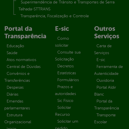
Superintendência de Trânsito e Transportes de Serra
Talhada-STTRANS
Transparência, Fiscalização e Controle
Portal da
E-sic
Outros
Transparência
Serviços
Como
solicitar
Educação
Carta de
Consulte sua
Saúde
Serviços
Solicitação
Atos normativos
E-sic
Decretos
Central de Dúvidas
Ferramenta de
Estatísticas
Convênios e
Autenticidade
Formulários
Transferências
Ouvidoria
Prazos e
Despesas
Portal Aldir
autoridades
Diárias
Blanc
Sic Físico
Emendas
Portal da
Solicitar
parlamentares
Transparência
Recurso
Estrutura
Transporte
Solicitar um
Organizacional
Escolar
pedido
Inicio