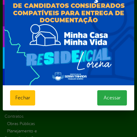
Consulte sua
Saúde
Serviços
Solicitação
Atos normativos
E-sic
Decretos
Central de Dúvidas
Ferramenta de
Estatísticas
Convênios e
Autenticidade
Formulários
Transferências
Ouvidoria
Prazos e
Despesas
Portal Aldir
autoridades
Diárias
Blanc
Sic Físico
Emendas
Portal da
Solicitar
parlamentares
Transparência
Recurso
Estrutura
Transporte
Solicitar um
Organizacional
Escolar
pedido
Inicio
LGPD e Governo
Fechar
Acessar
Digital
Licitações e
Contratos
Obras Públicas
Planejamento e