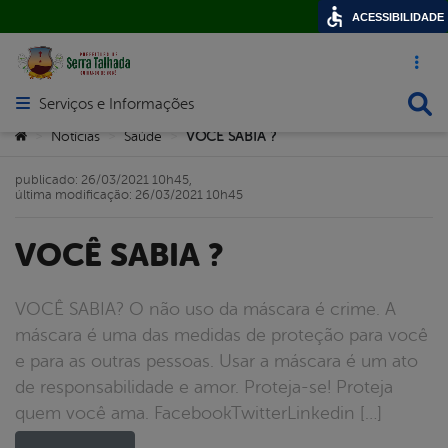
ACESSIBILIDADE
Acesso ráp
Busca
Serviços e Informações
Abrir menu principal de navegação
Você está aqui:
Notícias
Saúde
VOCÊ SABIA ?
>
>
>
publicado: 26/03/2021 10h45,
última modificação: 26/03/2021 10h45
VOCÊ SABIA ?
VOCÊ SABIA? O não uso da máscara é crime. A
máscara é uma das medidas de proteção para você
e para as outras pessoas. Usar a máscara é um ato
de responsabilidade e amor. Proteja-se! Proteja
quem você ama. FacebookTwitterLinkedin […]