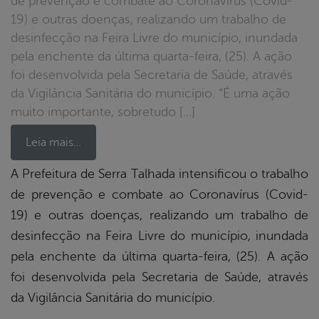
de prevenção e combate ao Coronavírus (Covid-
19) e outras doenças, realizando um trabalho de
desinfecção na Feira Livre do município, inundada
pela enchente da última quarta-feira, (25). A ação
foi desenvolvida pela Secretaria de Saúde, através
da Vigilância Sanitária do município. “É uma ação
muito importante, sobretudo […]
Leia mais…
A Prefeitura de Serra Talhada intensificou o trabalho
de prevenção e combate ao Coronavírus (Covid-
book
19) e outras doenças, realizando um trabalho de
desinfecção na Feira Livre do município, inundada
er
pela enchente da última quarta-feira, (25). A ação
foi desenvolvida pela Secretaria de Saúde, através
da Vigilância Sanitária do município.
din