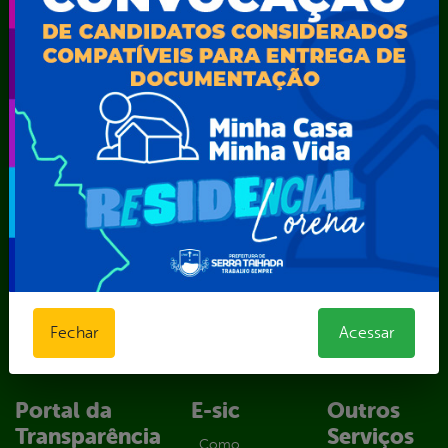
Secretaria Municipal da Mulher – SEMU
Secretaria Municipal de Administração – SAD
Secretaria Municipal de Agricultura e Recursos Hídricos –
SEMARH / Secretaria de Agricultura Familiar – SEMAF
Secretaria Municipal de Educação – SEST
Secretaria Municipal de Esporte e Lazer – SEMEL
Secretaria Municipal de Finanças – SECFIN
Secretaria Municipal de Governo – SEGOV
Secretaria Municipal de Meio Ambiente – SEMA
Secretaria Municipal de Planejamento e Gestão – SEPLAG
Secretaria Municipal de Relações Institucionais – SEMRI
Secretaria Municipal de Saúde – SMS
Secretaria Municipal de Serviços Públicos – SEMUSP
Superintendência de Trânsito e Transportes de Serra
Fechar
Acessar
Talhada-STTRANS
Transparência, Fiscalização e Controle
Portal da
E-sic
Outros
Transparência
Serviços
Como