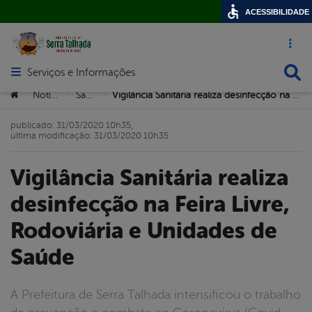
ACESSIBILIDADE
Acesso ráp
Busca
Serviços e Informações
Abrir menu principal de navegação
Você está aqui:
Notícias
Saúde
Vigilância Sanitária realiza desinfecção na Feira Livre, Rodoviária e Unidades de Saúde
>
>
>
publicado: 31/03/2020 10h35,
última modificação: 31/03/2020 10h35
Vigilância Sanitária realiza
desinfecção na Feira Livre,
Rodoviária e Unidades de
Saúde
A Prefeitura de Serra Talhada intensificou o trabalho