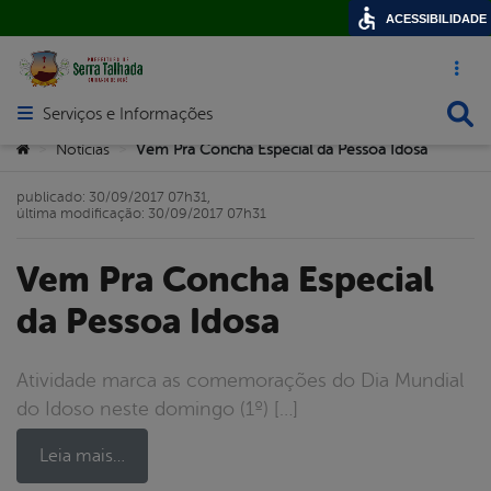
ACESSIBILIDADE
Acesso ráp
Busca
Serviços e Informações
Abrir menu principal de navegação
Você está aqui:
Notícias
Vem Pra Concha Especial da Pessoa Idosa
>
>
publicado: 30/09/2017 07h31,
última modificação: 30/09/2017 07h31
Vem Pra Concha Especial
da Pessoa Idosa
Atividade marca as comemorações do Dia Mundial
do Idoso neste domingo (1º) […]
Leia mais…