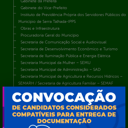
Gabinete da Prefeita
Gabinete do Vice-Prefeito
Instituto de Previdência Própria dos Servidores Públicos do
Município de Serra Talhada-IPPS
Obras e Infraestrutura
Procuradoria Geral do Município
Secretaria de Comunicação Social e Audiovisual
Secretaria de Desenvolvimento Econômico e Turismo
Secretaria de Iluminação Pública e Energia Elétrica
Secretaria Municipal da Mulher – SEMU
Secretaria Municipal de Administração – SAD
Secretaria Municipal de Agricultura e Recursos Hídricos –
SEMARH / Secretaria de Agricultura Familiar – SEMAF
Secretaria Municipal de Educação – SEST
Secretaria Municipal de Esporte e Lazer – SEMEL
Secretaria Municipal de Finanças – SECFIN
Secretaria Municipal de Governo – SEGOV
Secretaria Municipal de Meio Ambiente – SEMA
Secretaria Municipal de Planejamento e Gestão – SEPLAG