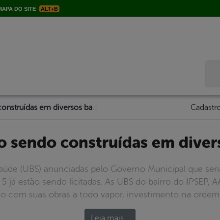
APA DO SITE
ALT+B
Bus
UBS’s estão sendo construídas em diversos bairros
Cadastro
tão sendo construídas em diver
aúde (UBS) anunciadas pelo Governo Municipal que seria
5 já estão sendo licitadas. As UBS do bairro do IPSEP, 
ão com suas obras a todo vapor, investimento na ordem 
Leia mais…