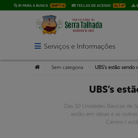
IR PARA A BUSCA
SHIFT+5
TECLAS DE ACESSO
ALT+P
M
Serviços e Informações
Abrir menu principal de navegação
Você está aqui:
>
>
Sem categoria
UBS’s es
Das 10 Unidades Básicas de S
estão em obras e as outras 
Centro I est