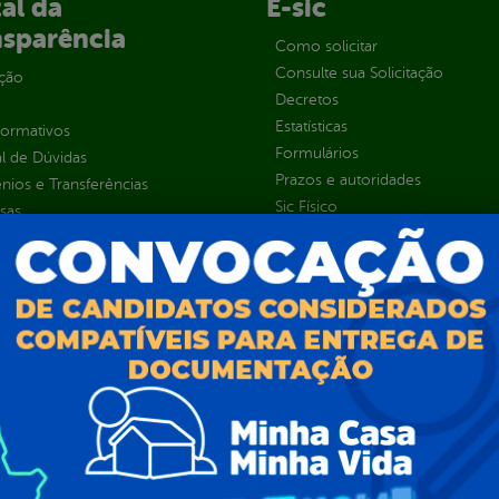
al da
E-sic
nsparência
Como solicitar
Consulte sua Solicitação
ção
Decretos
Estatísticas
normativos
Formulários
l de Dúvidas
Prazos e autoridades
ios e Transferências
Sic Físico
sas
Solicitar Recurso
s
Solicitar um pedido
as parlamentares
ura Organizacional
 Governo Digital
ções e Contratos
Públicas
jamento e Prestação de Contas
as
sos Humanos