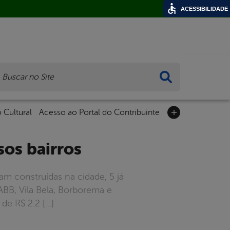
ACESSIBILIDADE
ca
 Cultural
Acesso ao Portal do Contribuinte
sos bairros
m construídas na cidade, 5 já
AABB, Vila Bela, Borborema e
de R$ 2.2 […]