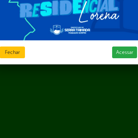
ias de Receitas
Fechar
Acessar