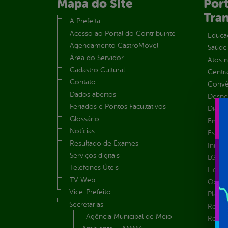
Mapa do Site
Port
Tra
A Prefeita
Acesso ao Portal do Contribuinte
Educa
Agendamento CastroMóvel
Saúde
Área do Servidor
Atos 
Cadastro Cultural
Centra
Contato
Convên
Dados abertos
Despe
Feriados e Pontos Facultativos
Diária
Glossário
Emend
Notícias
Estrut
Resultado de Exames
Inicio
Serviços digitais
LGPD e
Telefones Úteis
Licita
TV Web
Obras 
Vice-Prefeito
Plane
Secretarias
Receit
Agência Municipal de Meio
Recur