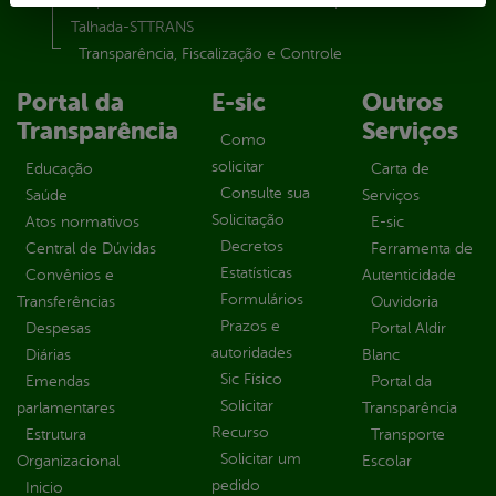
Superintendência de Trânsito e Transportes de Serra
Talhada-STTRANS
Transparência, Fiscalização e Controle
Portal da
E-sic
Outros
Transparência
Serviços
Como
solicitar
Educação
Carta de
Consulte sua
Saúde
Serviços
Solicitação
Atos normativos
E-sic
Decretos
Central de Dúvidas
Ferramenta de
Estatísticas
Convênios e
Autenticidade
Formulários
Transferências
Ouvidoria
Prazos e
Despesas
Portal Aldir
autoridades
Diárias
Blanc
Sic Físico
Emendas
Portal da
Solicitar
parlamentares
Transparência
Recurso
Estrutura
Transporte
Solicitar um
Organizacional
Escolar
pedido
Inicio