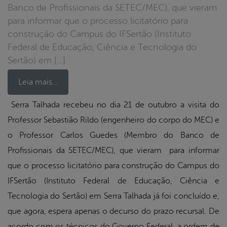
Banco de Profissionais da SETEC/MEC), que vieram
para informar que o processo licitatório para
construção do Campus do IFSertão (Instituto
Federal de Educação, Ciência e Tecnologia do
Sertão) em […]
Leia mais…
Serra Talhada recebeu no dia 21 de outubro a visita do
Professor Sebastião Rildo (engenheiro do corpo do MEC) e
book
o Professor Carlos Guedes (Membro do Banco de
Profissionais da SETEC/MEC), que vieram para informar
er
que o processo licitatório para construção do Campus do
IFSertão (Instituto Federal de Educação, Ciência e
din
Tecnologia do Sertão) em Serra Talhada já foi concluído e,
que agora, espera apenas o decurso do prazo recursal. De
acordo com os técnicos do Governo Federal, a ordem de