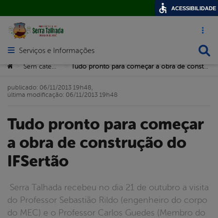
ACESSIBILIDADE
Acesso ráp
Busca
Serviços e Informações
Abrir menu principal de navegação
Você está aqui:
Sem categoria
Tudo pronto para começar a obra de construção do IFSertão
>
>
publicado: 06/11/2013 19h48,
última modificação: 06/11/2013 19h48
Tudo pronto para começar
a obra de construção do
IFSertão
Serra Talhada recebeu no dia 21 de outubro a visita
do Professor Sebastião Rildo (engenheiro do corpo
do MEC) e o Professor Carlos Guedes (Membro do