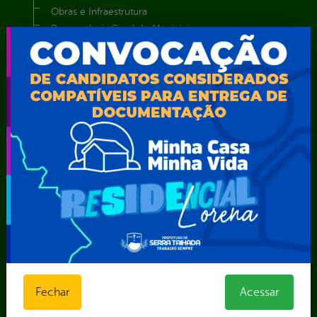
Obras e Infraestrutura
Procuradoria Geral do Município
Secretaria de Comunicação Social e Audiovisual
Secretaria de Desenvolvimento Econômico e Turismo
Secretaria de Iluminação Pública e Energia Elétrica
Secretaria Municipal da Mulher – SEMU
Secretaria Municipal de Administração – SAD
Secretaria Municipal de Agricultura e Recursos Hídricos –
SEMARH / Secretaria de Agricultura Familiar – SEMAF
Secretaria Municipal de Educação – SEST
Secretaria Municipal de Esporte e Lazer – SEMEL
Secretaria Municipal de Finanças – SECFIN
Secretaria Municipal de Governo – SEGOV
Secretaria Municipal de Meio Ambiente – SEMA
Secretaria Municipal de Planejamento e Gestão – SEPLAG
Secretaria Municipal de Relações Institucionais – SEMRI
Secretaria Municipal de Saúde – SMS
Fechar
Acessar
Secretaria Municipal de Serviços Públicos – SEMUSP